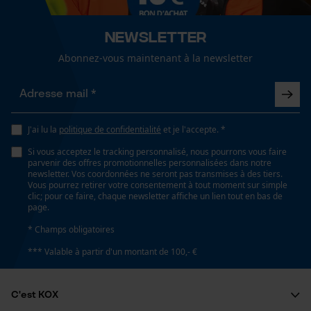
Cookies de performance et de
Articles pour toute l'année
fonctionnalité
Newsletter
Optique/motif
Abonnez-vous maintenant à la newsletter
chiné, couleur unie
Loop54 Personalization
Page d'accueil personnalisée
Type de poche
J'ai lu la
politique de confidentialité
et je l'accepte. *
Panier sauvegardé
poches à fermeture éclair, poche poitrine, poches
latérales, poches frontales, poches avant
Si vous acceptez le tracking personnalisé, nous pourrons vous faire
Salutation personnelle
parvenir des offres promotionnelles personnalisées dans notre
Géo-IP et détection des
newsletter. Vos coordonnées ne seront pas transmises à des tiers.
utilisateurs
Vous pourrez retirer votre consentement à tout moment sur simple
clic; pour ce faire, chaque newsletter affiche un lien tout en bas de
Conditions météorologiques
Vidéos YouTube
page.
temps modéré
Google Maps
* Champs obligatoires
Prise de contact par chat
*** Valable à partir d'un montant de 100,- €
Spécifications techniques
C'est KOX
Lubrification automatique de la chaîne
Cookies marketing