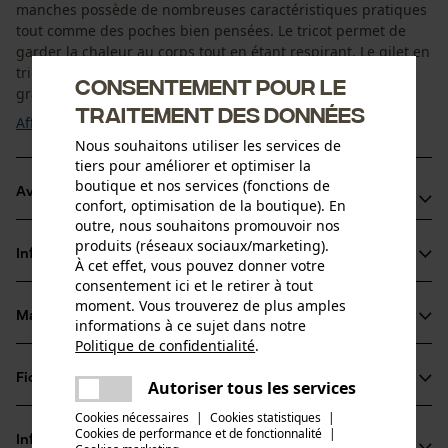
manches possède de nombreuses caractéristiques pratiques
tout comme des poches bien pensées. Le tricot permet de
garder la chaleur au corps tout en étant respirant. Le gilet en
tricot PSS a une coupe classique et vous offre une très
Consentement pour le
grande liberté de mouvement. Que ce soit ...
traitement des données
Afficher plus
Nous souhaitons utiliser les services de
tiers pour améliorer et optimiser la
boutique et nos services (fonctions de
Avantages du produit
confort, optimisation de la boutique). En
outre, nous souhaitons promouvoir nos
L'air piégé dans le tricot exerce un effet isolant
produits (réseaux sociaux/marketing).
Informations sur le produit
Gilet en tricot avec une grande respirabilité
À cet effet, vous pouvez donner votre
consentement ici et le retirer à tout
Col montant bien haut avec range-glissière
moment. Vous trouverez de plus amples
Matériau & entretien
informations à ce sujet dans notre
Détails du produit
Politique de confidentialité
.
partager
Type de manche
Fiches techniques
Une erreur s'est produite. Veuillez
Autoriser tous les services
Matériau
sans manches
partager
essayer encore.
Cookies nécessaires
|
Cookies statistiques
|
Fiche de données de sécurité du produit (PDF)
Cookies de performance et de fonctionnalité
mail
|
Matériau principal
Informations fabricant