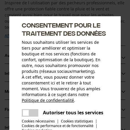
Inspiree de l utilisation par des pecheurs professionnels, elle
offre une protection fiable contre la pluie et le vent et
convient aussi bien pour le travail que pour les activites
outdoor et le quotidien. Le materiau PU de haute qualite avec
Consentement pour le
technologie Helox+ garantit une ...
traitement des données
Afficher plus
Nous souhaitons utiliser les services de
tiers pour améliorer et optimiser la
boutique et nos services (fonctions de
Avantages du produit
confort, optimisation de la boutique). En
outre, nous souhaitons promouvoir nos
Veste 100 % impermeable et coupe-vent
produits (réseaux sociaux/marketing).
Informations sur le produit
Materiau stretch leger pour un grand confort
À cet effet, vous pouvez donner votre
consentement ici et le retirer à tout
Adaptee aux longues utilisations par temps changeant et
moment. Vous trouverez de plus amples
conditions difficiles
Matériau & entretien
informations à ce sujet dans notre
Détails du produit
Politique de confidentialité
.
partager
Type de manche
Fiches techniques
Une erreur s'est produite. Veuillez
Autoriser tous les services
Matériau
manches longues
partager
essayer encore.
Cookies nécessaires
|
Cookies statistiques
|
Fiche de données de sécurité du produit (PDF)
Cookies de performance et de fonctionnalité
mail
|
Type de matériau
Informations fabricant