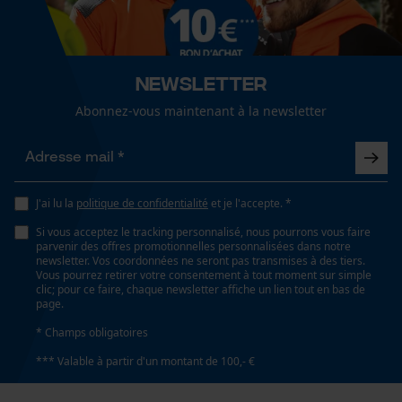
Cookies de performance et de
Arboriculture fruitière, agriculture
fonctionnalité
Recommandations dentretien
Suivre les instructions d'entretien sur l'étiquette.
Sexe
Newsletter
unisexe
Abonnez-vous maintenant à la newsletter
Loop54 Personalization
Page d'accueil personnalisée
Saison
Panier sauvegardé
Articles pour toute l'année
Salutation personnelle
J'ai lu la
politique de confidentialité
et je l'accepte. *
Géo-IP et détection des
Si vous acceptez le tracking personnalisé, nous pourrons vous faire
utilisateurs
Optique/motif
parvenir des offres promotionnelles personnalisées dans notre
couleur unie
newsletter. Vos coordonnées ne seront pas transmises à des tiers.
Vidéos YouTube
Vous pourrez retirer votre consentement à tout moment sur simple
clic; pour ce faire, chaque newsletter affiche un lien tout en bas de
Google Maps
page.
Ajustement
Prise de contact par chat
* Champs obligatoires
Regular Fit
*** Valable à partir d'un montant de 100,- €
Cookies marketing