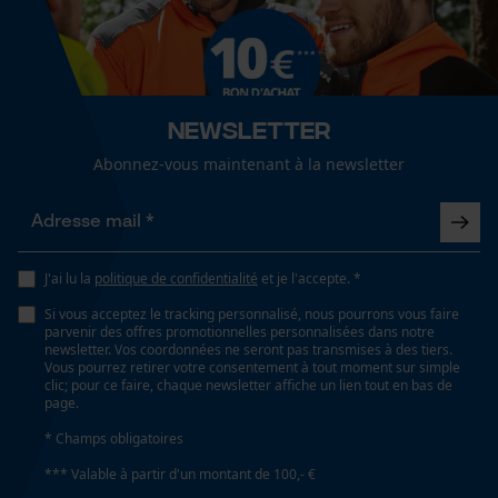
Cookies de performance et de
Optique/motif
fonctionnalité
bicolore
Newsletter
Conditions météorologiques
Loop54 Personalization
nuageux et frais, froid et glacé, venteux
Abonnez-vous maintenant à la newsletter
Page d'accueil personnalisée
Panier sauvegardé
Spécifications techniques
Salutation personnelle
J'ai lu la
politique de confidentialité
et je l'accepte. *
Géo-IP et détection des
Lubrification automatique de la chaîne
utilisateurs
Si vous acceptez le tracking personnalisé, nous pourrons vous faire
Non
parvenir des offres promotionnelles personnalisées dans notre
Vidéos YouTube
newsletter. Vos coordonnées ne seront pas transmises à des tiers.
Vous pourrez retirer votre consentement à tout moment sur simple
Google Maps
clic; pour ce faire, chaque newsletter affiche un lien tout en bas de
Propriété
page.
Prise de contact par chat
Sportif, Séchage rapide, Moderne, antibactérien,
* Champs obligatoires
Flexible, lisse, convival pour le mouvement, agréable,
*** Valable à partir d'un montant de 100,- €
Protection contre les UV