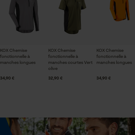
poignets ordinaires
Vérifier linstallation de cookies
ID de session
Sauvegarder les préférences
Échancrure du col
pour traitement des données
col montant
Econda Tag Manager
KOX Chemise
KOX Chemise
KOX Chemise
Secteur
fonctionnelle à
fonctionnelle à
fonctionnelle à
sylviculture, En plein air, villes et communes,
Cookies statistiques
manches longues
manches courtes Vert
manches longues
jardinage et aménagement paysager
olive
34,90 €
32,90 €
34,90 €
Sexe
unisexe
Econda Analytics
Mouseflow Web Analytics Tool
Fact-Finder Tracking
Saison
Articles pour toute l'année