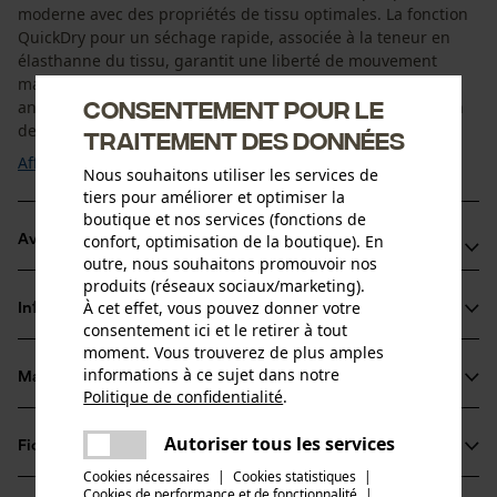
moderne avec des propriétés de tissu optimales. La fonction
QuickDry pour un séchage rapide, associée à la teneur en
élasthanne du tissu, garantit une liberté de mouvement
maximale et une sensation de confort. Les propriétés
Consentement pour le
antibactériennes réduisent la formation d'odeurs. En raison
de la structure lisse du tissu, la sciure ...
traitement des données
Afficher plus
Nous souhaitons utiliser les services de
tiers pour améliorer et optimiser la
boutique et nos services (fonctions de
confort, optimisation de la boutique). En
Avantages du produit
outre, nous souhaitons promouvoir nos
produits (réseaux sociaux/marketing).
Coupe sportive, souple avec de l'élasthanne
À cet effet, vous pouvez donner votre
Informations sur le produit
Séchage rapide
consentement ici et le retirer à tout
Action antibactérienne
moment. Vous trouverez de plus amples
informations à ce sujet dans notre
Matériau & entretien
Détails du produit
Politique de confidentialité
.
partager
Une erreur s'est produite. Veuillez
Type de manche
Autoriser tous les services
Fiches techniques
partager
essayer encore.
Matériau
manches longues
Cookies nécessaires
|
Cookies statistiques
|
Fiche de données de sécurité du produit (PDF)
Cookies de performance et de fonctionnalité
mail
|