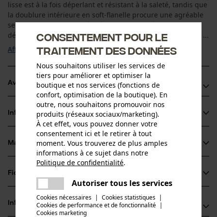
lisse est à la fois déperlant et résistant à la saleté, tandis que
la doublure intérieure en soft-flanelle procure une agréable
sensation de chaleur. Grâce à ses renforts d’épaules
Consentement pour le
déperlants, ce gilet est parfaitement adapté aux conditions ...
traitement des données
Afficher plus
Nous souhaitons utiliser les services de
tiers pour améliorer et optimiser la
Avantages du produit
boutique et nos services (fonctions de
confort, optimisation de la boutique). En
outre, nous souhaitons promouvoir nos
Tricot robuste et résistant à la saleté
produits (réseaux sociaux/marketing).
Informations sur le produit
Doublure intérieure en soft-flanelle pour un confort
À cet effet, vous pouvez donner votre
maximal
consentement ici et le retirer à tout
moment. Vous trouverez de plus amples
Col montant et dos allongé pour une protection optimale
Matériau & entretien
Détails du produit
informations à ce sujet dans notre
contre le froid
Politique de confidentialité
.
partager
Type de manche
Fiches techniques
Une erreur s'est produite. Veuillez
Matériau
sans manches
Autoriser tous les services
partager
essayer encore.
Fiche de données de sécurité du produit (PDF)
Cookies nécessaires
|
Cookies statistiques
|
Type de matériau
Informations fabricant
Cookies de performance et de fonctionnalité
mail
|
Polyester
Cookies marketing
Type dactivité