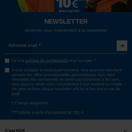
fonctionnalité
Optique/motif
Newsletter
bicolore
Abonnez-vous maintenant à la newsletter
Loop54 Personalization
Page d'accueil personnalisée
Ajustement
Regular Fit
Panier sauvegardé
J'ai lu la
politique de confidentialité
et je l'accepte. *
Salutation personnelle
Géo-IP et détection des
Si vous acceptez le tracking personnalisé, nous pourrons vous faire
Visibilité
utilisateurs
parvenir des offres promotionnelles personnalisées dans notre
bandes réfléchissantes
newsletter. Vos coordonnées ne seront pas transmises à des tiers.
Vidéos YouTube
Vous pourrez retirer votre consentement à tout moment sur simple
clic; pour ce faire, chaque newsletter affiche un lien tout en bas de
Google Maps
page.
Type de poche
Prise de contact par chat
* Champs obligatoires
poche poitrine, poches latérales
*** Valable à partir d'un montant de 100,- €
Cookies marketing
Confort
C'est KOX
confortable