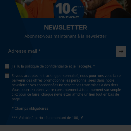
Cookies de performance et de
unisexe
fonctionnalité
Optique/motif
Newsletter
bicolore
Abonnez-vous maintenant à la newsletter
Loop54 Personalization
Page d'accueil personnalisée
Visibilité
Panier sauvegardé
passepoils réfléchissants
Salutation personnelle
J'ai lu la
politique de confidentialité
et je l'accepte. *
Géo-IP et détection des
Si vous acceptez le tracking personnalisé, nous pourrons vous faire
Type de poche
utilisateurs
parvenir des offres promotionnelles personnalisées dans notre
poches de vestes, poches à fermeture éclair, poche
newsletter. Vos coordonnées ne seront pas transmises à des tiers.
Vidéos YouTube
dorsale, poche poitrine, poche Napoléon, poches
Vous pourrez retirer votre consentement à tout moment sur simple
clic; pour ce faire, chaque newsletter affiche un lien tout en bas de
Google Maps
latérales, poches avant, poches frontales
page.
Prise de contact par chat
* Champs obligatoires
*** Valable à partir d'un montant de 100,- €
Spécifications techniques
Cookies marketing