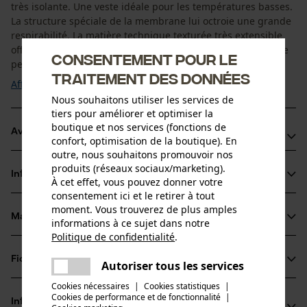
très isolante. Une veste idéale pour les températures basses.
La structure spéciale de la membrane lui octroie une grande
respirabilité. La matière technique texturée très extensible
offre une parfaite liberté de mouvements. La face intérieure
Consentement pour le
permet d'éliminer ...
traitement des données
Afficher plus
Nous souhaitons utiliser les services de
tiers pour améliorer et optimiser la
boutique et nos services (fonctions de
Avantages du produit
confort, optimisation de la boutique). En
outre, nous souhaitons promouvoir nos
Grâce à sa haute élasticité, la matière technique structurée
produits (réseaux sociaux/marketing).
Informations sur le produit
permet une parfaite liberté de mouvements
À cet effet, vous pouvez donner votre
consentement ici et le retirer à tout
La face intérieure régule le transfert de l’humidité et assure
moment. Vous trouverez de plus amples
un grand confort
Matériau & entretien
informations à ce sujet dans notre
Détails du produit
7 passepoils réfléchissant 3M Scotchlite pour une
Politique de confidentialité
.
partager
meilleure visibilité
Type de manche
Fiches techniques
Une erreur s'est produite. Veuillez
Autoriser tous les services
Matériau
manches longues
partager
essayer encore.
Cookies nécessaires
|
Cookies statistiques
|
Fiche de données de sécurité du produit (PDF)
Cookies de performance et de fonctionnalité
mail
|
Matériau principal
Informations fabricant