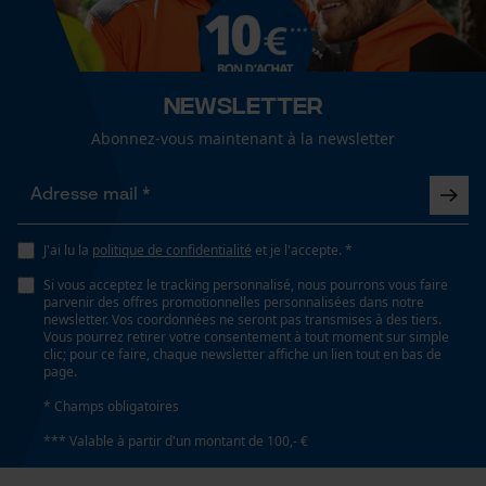
Sexe
Cookies de performance et de
enfants
fonctionnalité
Newsletter
Saison
Automne/hiver
Abonnez-vous maintenant à la newsletter
Loop54 Personalization
Page d'accueil personnalisée
Optique/motif
Panier sauvegardé
chiné
J'ai lu la
politique de confidentialité
et je l'accepte. *
Salutation personnelle
Géo-IP et détection des
Si vous acceptez le tracking personnalisé, nous pourrons vous faire
utilisateurs
parvenir des offres promotionnelles personnalisées dans notre
Type de poche
newsletter. Vos coordonnées ne seront pas transmises à des tiers.
Vidéos YouTube
poches de vestes, poche poitrine, poches pour
Vous pourrez retirer votre consentement à tout moment sur simple
clic; pour ce faire, chaque newsletter affiche un lien tout en bas de
téléphone portable, poches repose-mains, poches
Google Maps
page.
frontales
Prise de contact par chat
* Champs obligatoires
*** Valable à partir d'un montant de 100,- €
Spécifications techniques