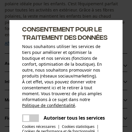
polaire idéale pour les enfants. C’est l’équipement parfait
pour toutes les activités en extérieur. Grâce à ses fibres
polaires, la veste maintient les enfants bien au chaud
pendant les journées froides. La maille tricotée possède une
Consentement pour le
fonction isolante qui retient l’air. L’absence de membrane
entre la maille en tricot et ...
traitement des données
Afficher plus
Nous souhaitons utiliser les services de
tiers pour améliorer et optimiser la
boutique et nos services (fonctions de
confort, optimisation de la boutique). En
Avantages du produit
outre, nous souhaitons promouvoir nos
produits (réseaux sociaux/marketing).
Veste polaire chaude PSS pour enfant en maille tricotée
À cet effet, vous pouvez donner votre
Informations sur le produit
isolante
consentement ici et le retirer à tout
Respirabilité naturelle
moment. Vous trouverez de plus amples
informations à ce sujet dans notre
Veste fonctionnelle PSS avec système d’aération pratique
Matériau & entretien
Détails du produit
Politique de confidentialité
.
sous les bras
partager
Une erreur s'est produite. Veuillez
Type de manche
Autoriser tous les services
Fiches techniques
partager
essayer encore.
Matériau
manches longues
Cookies nécessaires
|
Cookies statistiques
|
Fiche de données de sécurité du produit (PDF)
Cookies de performance et de fonctionnalité
mail
|