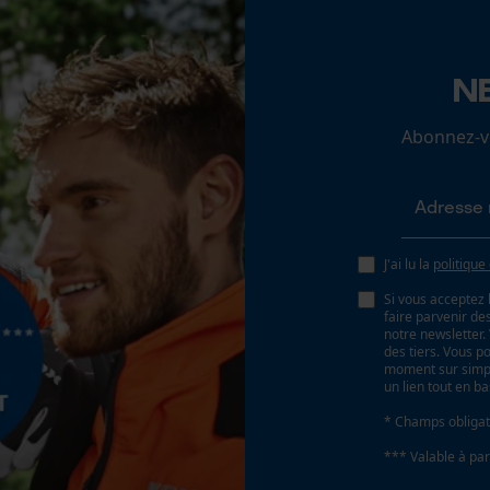
Batterie/piles non incluses
N
Loop54 Personalization
Page d'accueil personnalisée
Abonnez-vo
Panier sauvegardé
Salutation personnelle
Géo-IP et détection des utilisateurs
Vidéos YouTube
J'ai lu la
politique
Google Maps
Si vous acceptez 
faire parvenir d
Prise de contact par chat
notre newsletter
des tiers. Vous p
moment sur simple
un lien tout en b
Cookies marketing
* Champs obligat
*** Valable à par