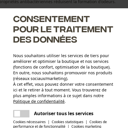
ropriétés antibactériennes réduisent la formation d'odeurs.
Consentement
pour le traitement
des données
Nous souhaitons utiliser les services de tiers pour
améliorer et optimiser la boutique et nos services
(fonctions de confort, optimisation de la boutique).
En outre, nous souhaitons promouvoir nos produits
(réseaux sociaux/marketing).
À cet effet, vous pouvez donner votre consentement
ici et le retirer à tout moment. Vous trouverez de
Type dactivité
plus amples informations à ce sujet dans notre
Sport, Travailler, Randonnée, Camper, Chasser
Politique de confidentialité
partager
.
Une erreur s'est produite. Veuillez essayer
encore.
Composition du matériau
mail
Autoriser tous les services
87 % polyester, 13 % élasthanne
Nombre de pièces
Cookies nécessaires
|
Cookies statistiques
|
Cookies de
1 pcs
performance et de fonctionnalité
|
Cookies marketing