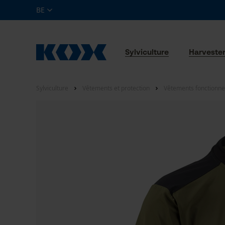
BE
Sylviculture
Harveste
Sylviculture
Vêtements et protection
Vêtements fonctionne