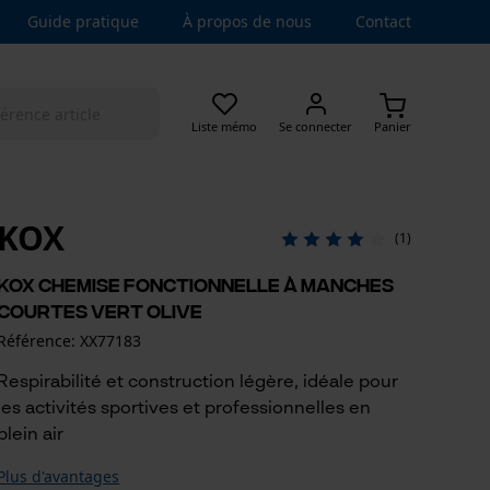
Guide pratique
À propos de nous
Contact
Liste mémo
Se connecter
Panier
KOX
(1)
KOX Chemise fonctionnelle à manches
courtes Vert olive
Référence: XX77183
Respirabilité et construction légère, idéale pour
les activités sportives et professionnelles en
plein air
Plus d'avantages