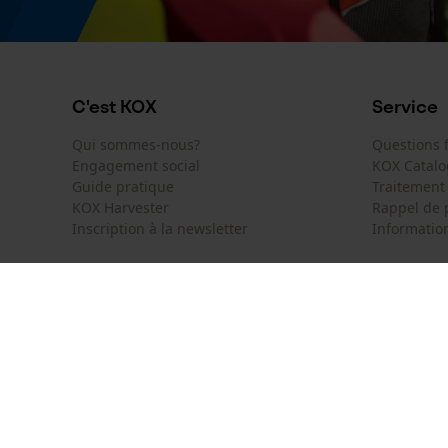
C'est KOX
Service
Qui sommes-nous?
Questions
Engagement social
KOX Catal
Guide pratique
Traitement
KOX Harvester
Rappel de 
Inscription à la newsletter
Information
KOX International
Contact
Deutschland
France
Formulaire
Österreich
Schweiz
Formulair
Suisse
België
Newsletter
Nederland
Résilier le