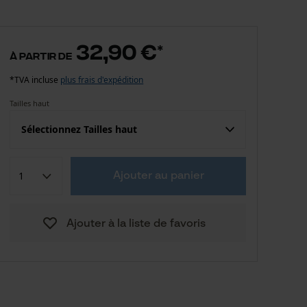
32,90 €
*
à partir de
*TVA incluse
plus frais d'expédition
Tailles haut
Sélectionnez Tailles haut
Confection (UE)
Taille fabricant
Ajouter au panier
32,90 €
S
Ajouter à la liste de favoris
32,90 €
M
32,90 €
L
32,90 €
XL