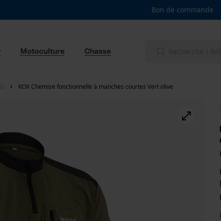
Bon de commande
r
Motoculture
Chasse
ls
KOX Chemise fonctionnelle à manches courtes Vert olive