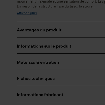
mouvement maximale et une sensation de confort. Les p
En raison de la structure lisse du tissu, la sciure ...
Afficher plus
Avantages du produit
Coupe sportive, souple avec de l'élasthanne
Informations sur le produit
Séchage rapide
Action antibactérienne
Matériau & entretien
Détails du produit
Type de manche
Fiches techniques
manches courtes
Matériau
Fiche de données de sécurité du produit (PDF)
Matériau principal
Informations fabricant
Mélange de fibres synthétiques
Groupe dâge
adulte