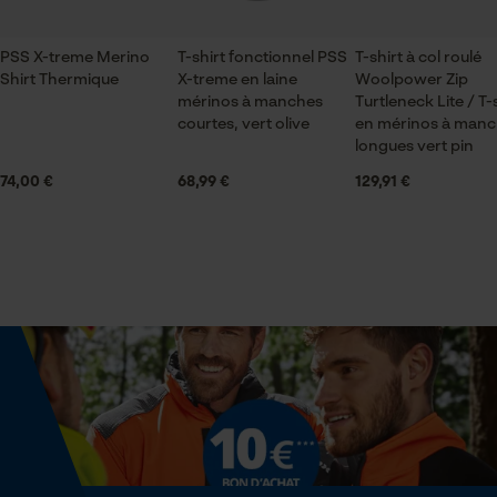
Articles pour toute l'année
Sauvegarder les préférences
pour traitement des données
PSS X-treme Merino
T-shirt fonctionnel PSS
T-shirt à col roulé
Econda Tag Manager
Shirt Thermique
X-treme en laine
Woolpower Zip
Optique/motif
mérinos à manches
Turtleneck Lite / T-
chiné
courtes, vert olive
en mérinos à man
longues vert pin
Cookies statistiques
74,00 €
68,99 €
129,91 €
Type de poche
sans poches
Econda Analytics
Confort
Mouseflow Web Analytics Tool
confortable, doux, serré, aéré
Fact-Finder Tracking
Résistance à leau
non résistant à l'eau
Cookies de performance et de
fonctionnalité