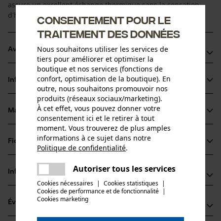
assure un excellent échange thermique sans la sensation
d'humidité.
Consentement pour le
traitement des données
Nous souhaitons utiliser les services de
Avantages du produit
tiers pour améliorer et optimiser la
boutique et nos services (fonctions de
Ceinture extra large pour une bonne tenue sans couper
confort, optimisation de la boutique). En
Informations sur le produit
Sans ouverture
outre, nous souhaitons promouvoir nos
produits (réseaux sociaux/marketing).
À cet effet, vous pouvez donner votre
Matériau & entretien
Détails du produit
consentement ici et le retirer à tout
moment. Vous trouverez de plus amples
informations à ce sujet dans notre
Type dactivité
Fiches techniques
Politique de confidentialité
.
Matériau
Sport, Pêcher, Travailler, Randonnée, Camper,
partager
Chasser
Fiche de données de sécurité du produit (PDF)
Une erreur s'est produite. Veuillez
Autoriser tous les services
Type de matériau
Informations fabricant
partager
essayer encore.
Laine mérinos
Cookies nécessaires
|
Cookies statistiques
|
Cookies de performance et de fonctionnalité
mail
|
PSS Pfeiffer Sicherheitssysteme GmbH
Groupe dâge
Cookies marketing
Évaluations
(0)
Albstraße 10
adulte
Matériau principal
72145 Hirrlingen, Allemagne