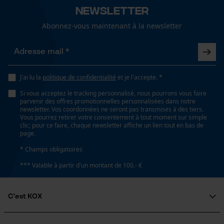
Conditions météorologiques
Newsletter
fortes gelées, froid et glacé, neige
Abonnez-vous maintenant à la newsletter
Loop54 Personalization
Page d'accueil personnalisée
Spécifications techniques
Panier sauvegardé
Lubrification automatique de la chaîne
J'ai lu la
politique de confidentialité
et je l'accepte. *
Non
Salutation personnelle
Si vous acceptez le tracking personnalisé, nous pourrons vous faire
Géo-IP et détection des
parvenir des offres promotionnelles personnalisées dans notre
utilisateurs
newsletter. Vos coordonnées ne seront pas transmises à des tiers.
Vous pourrez retirer votre consentement à tout moment sur simple
Propriété
Vidéos YouTube
clic; pour ce faire, chaque newsletter affiche un lien tout en bas de
Doux, Confortable, Réchauffant, Séchage rapide, rde
page.
Google Maps
la peau
* Champs obligatoires
Prise de contact par chat
*** Valable à partir d'un montant de 100,- €
Fonction de hachage
Non
Cookies marketing
C'est KOX
Qui sommes-nous?