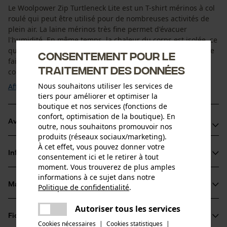
Le Woolpower Zip Turtleneck Lite est un T-shirt mérinos à col
roulé qui peut être utilisé pour de nombreuses activités de
plein air. La laine mérinos très fine permet d'évacuer
l'humidité. En même temps, la chaleur du corps est isolée, ce
qui évite d'avoir froid. La fermeture zippée courte permet de
Consentement pour le
faire circuler plus d'air si besoin et facilite l'enfilage. Les
traitement des données
coutures sont ...
Nous souhaitons utiliser les services de
Afficher plus
tiers pour améliorer et optimiser la
boutique et nos services (fonctions de
confort, optimisation de la boutique). En
Avantages du produit
outre, nous souhaitons promouvoir nos
produits (réseaux sociaux/marketing).
Inodores en cas de forte transpiration et sèchent très
À cet effet, vous pouvez donner votre
Informations sur le produit
consentement ici et le retirer à tout
rapidement.
moment. Vous trouverez de plus amples
Le T-shirt en mérinos a un effet thermorégulateur
informations à ce sujet dans notre
Les sous-vêtements à manches longues en mérinos sont
Matériau & entretien
Politique de confidentialité
.
Détails du produit
partager
confortables pour la peau, ne grattent pas la peau
Une erreur s'est produite. Veuillez
Autoriser tous les services
partager
Type de manche
Fiches techniques
essayer encore.
Matériau
manches longues
Cookies nécessaires
|
Cookies statistiques
|