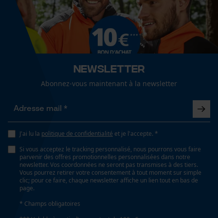
Cookies de performance et de
fonctionnalité
Conditions météorologiques
nuageux et frais, froid et glacé, venteux
Newsletter
Loop54 Personalization
Spécifications techniques
Abonnez-vous maintenant à la newsletter
Page d'accueil personnalisée
Lubrification automatique de la chaîne
Panier sauvegardé
Non
Salutation personnelle
Géo-IP et détection des
J'ai lu la
politique de confidentialité
et je l'accepte. *
utilisateurs
Propriété
Si vous acceptez le tracking personnalisé, nous pourrons vous faire
Isolant, Confortable, régulant l'humidité, Régulation
Vidéos YouTube
parvenir des offres promotionnelles personnalisées dans notre
de la température, inodore
newsletter. Vos coordonnées ne seront pas transmises à des tiers.
Google Maps
Vous pourrez retirer votre consentement à tout moment sur simple
clic; pour ce faire, chaque newsletter affiche un lien tout en bas de
Prise de contact par chat
page.
Fonction de hachage
* Champs obligatoires
Non