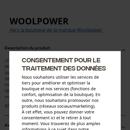
WOOLPOWER
Vers la boutique de la marque Woolpower
Description du produit
Consentement pour le
Le T-shirt à manches longues Woolpower Crewneck 200
Merino convainc par ses propriétés matérielles éprouvées
traitement des données
qui en font un vêtement polyvalent pour toutes les activités
Nous souhaitons utiliser les services de
de plein air. Même en cas de forte transpiration, la laine
tiers pour améliorer et optimiser la
mérinos reste inodore et sèche très rapidement. Quant aux
boutique et nos services (fonctions de
fibres synthétiques, elles rendent le maillot de corps à
confort, optimisation de la boutique). En
manches longues particulièrement ...
outre, nous souhaitons promouvoir nos
Afficher plus
produits (réseaux sociaux/marketing).
À cet effet, vous pouvez donner votre
consentement ici et le retirer à tout
moment. Vous trouverez de plus amples
Avantages du produit
informations à ce sujet dans notre