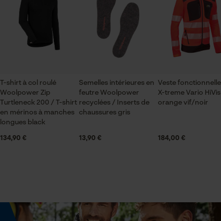
Vérifier linstallation de cookies
ID de session
Échancrure du col
Sauvegarder les préférences
col montant
pour traitement des données
Econda Tag Manager
Secteur
T-shirt à col roulé
Semelles intérieures en
Veste fonctionnell
sylviculture, villes et communes, jardinage et
Woolpower Zip
feutre Woolpower
X-treme Vario HiVis
aménagement paysager, agriculture
Cookies statistiques
Turtleneck 200 / T-shirt
recyclées / Inserts de
orange vif/noir
en mérinos à manches
chaussures gris
longues black
Sexe
134,90 €
13,90 €
184,00 €
unisexe
Econda Analytics
Mouseflow Web Analytics Tool
Saison
Fact-Finder Tracking
Articles pour toute l'année