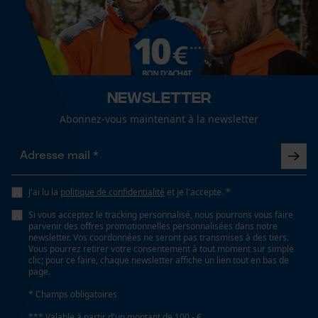
Optique/motif
Cookies de performance et de
couleur unie
fonctionnalité
Type de poche
sans poches
Newsletter
Loop54 Personalization
Abonnez-vous maintenant à la newsletter
Page d'accueil personnalisée
Panier sauvegardé
Spécifications techniques
Salutation personnelle
Lubrification automatique de la chaîne
Géo-IP et détection des
Non
J'ai lu la
politique de confidentialité
et je l'accepte. *
utilisateurs
Si vous acceptez le tracking personnalisé, nous pourrons vous faire
Vidéos YouTube
parvenir des offres promotionnelles personnalisées dans notre
newsletter. Vos coordonnées ne seront pas transmises à des tiers.
Propriété
Google Maps
Vous pourrez retirer votre consentement à tout moment sur simple
Résistant à l'usure, anti-odeurs
clic; pour ce faire, chaque newsletter affiche un lien tout en bas de
Prise de contact par chat
page.
* Champs obligatoires
Fonction de hachage
*** Valable à partir d'un montant de 100,- €