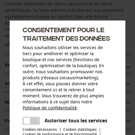
combine idéalement les fibres naturelles et les fibres
synthétiques. La laine mérinos très fine est non seulement
agréablement chaude au toucher, mais elle évacue
également l'humidité et isole la chaleur du corps.
Consentement pour le
Concrètement, cela signifie que même si vous transpirez
alors qu'il fait froid, vous n'aurez pas froid ! Le ...
traitement des données
Afficher plus
Nous souhaitons utiliser les services de
tiers pour améliorer et optimiser la
boutique et nos services (fonctions de
confort, optimisation de la boutique). En
Avantages du produit
outre, nous souhaitons promouvoir nos
produits (réseaux sociaux/marketing).
Col montant à maille doublée pour protéger le cou
À cet effet, vous pouvez donner votre
Informations sur le produit
Dos plus long pour une protection parfaite lors des
consentement ici et le retirer à tout
mouvements actifs
moment. Vous trouverez de plus amples
informations à ce sujet dans notre
Veste d'extérieur anti-odeurs en mérinos
Matériau & entretien
Détails du produit
Politique de confidentialité
.
partager
Une erreur s'est produite. Veuillez
Type de manche
Autoriser tous les services
Fiches techniques
partager
essayer encore.
Matériau
manches longues
Cookies nécessaires
|
Cookies statistiques
|
Fiche de données de sécurité du produit (PDF)
Cookies de performance et de fonctionnalité
mail
|