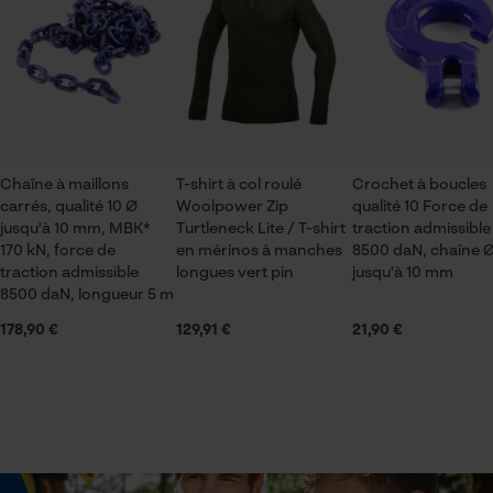
Vérifier linstallation de cookies
ID de session
Échancrure du col
Sauvegarder les préférences
col montant
pour traitement des données
Econda Tag Manager
Secteur
Chaîne à maillons
T-shirt à col roulé
Crochet à boucles
sylviculture, villes et communes, jardinage et
carrés, qualité 10 Ø
Woolpower Zip
qualité 10 Force de
aménagement paysager, agriculture
Cookies statistiques
jusqu'à 10 mm, MBK*
Turtleneck Lite / T-shirt
traction admissible
170 kN, force de
en mérinos à manches
8500 daN, chaîne Ø
traction admissible
longues vert pin
jusqu'à 10 mm
Sexe
8500 daN, longueur 5 m
unisexe
178,90 €
129,91 €
21,90 €
Econda Analytics
Mouseflow Web Analytics Tool
Saison
Fact-Finder Tracking
Articles pour toute l'année