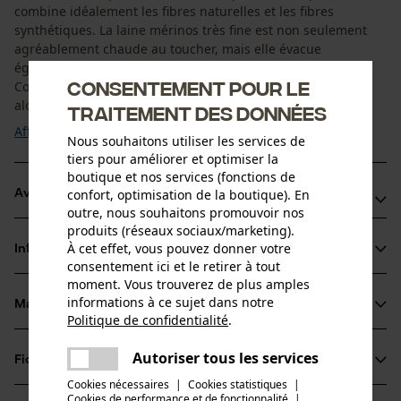
combine idéalement les fibres naturelles et les fibres
synthétiques. La laine mérinos très fine est non seulement
agréablement chaude au toucher, mais elle évacue
également l'humidité et isole la chaleur du corps.
Consentement pour le
Concrètement, cela signifie que même si vous transpirez
alors qu'il fait froid, vous n'aurez pas froid ! Le ...
traitement des données
Afficher plus
Nous souhaitons utiliser les services de
tiers pour améliorer et optimiser la
boutique et nos services (fonctions de
confort, optimisation de la boutique). En
Avantages du produit
outre, nous souhaitons promouvoir nos
produits (réseaux sociaux/marketing).
Col montant à maille doublée pour protéger le cou
À cet effet, vous pouvez donner votre
Informations sur le produit
Dos plus long pour une protection parfaite lors des
consentement ici et le retirer à tout
mouvements actifs
moment. Vous trouverez de plus amples
informations à ce sujet dans notre
Veste d'extérieur anti-odeurs en mérinos
Matériau & entretien
Détails du produit
Politique de confidentialité
.
partager
Une erreur s'est produite. Veuillez
Type de manche
Autoriser tous les services
Fiches techniques
partager
essayer encore.
Matériau
manches longues
Cookies nécessaires
|
Cookies statistiques
|
Fiche de données de sécurité du produit (PDF)
Cookies de performance et de fonctionnalité
mail
|