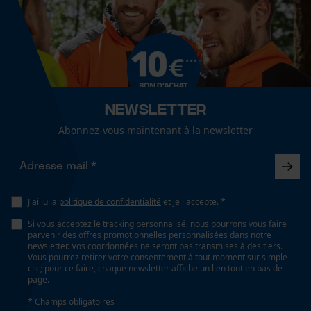
Optique/motif
Cookies de performance et de
couleur unie
fonctionnalité
Type de poche
sans poches
Loop54 Personalization
Newsletter
Page d'accueil personnalisée
Abonnez-vous maintenant à la newsletter
Panier sauvegardé
Spécifications techniques
Salutation personnelle
Lubrification automatique de la chaîne
Géo-IP et détection des
Non
utilisateurs
J'ai lu la
politique de confidentialité
et je l'accepte. *
Vidéos YouTube
Si vous acceptez le tracking personnalisé, nous pourrons vous faire
Propriété
Google Maps
parvenir des offres promotionnelles personnalisées dans notre
newsletter. Vos coordonnées ne seront pas transmises à des tiers.
Résistant à l'usure, anti-odeurs
Prise de contact par chat
Vous pourrez retirer votre consentement à tout moment sur simple
clic; pour ce faire, chaque newsletter affiche un lien tout en bas de
page.
Fonction de hachage
* Champs obligatoires