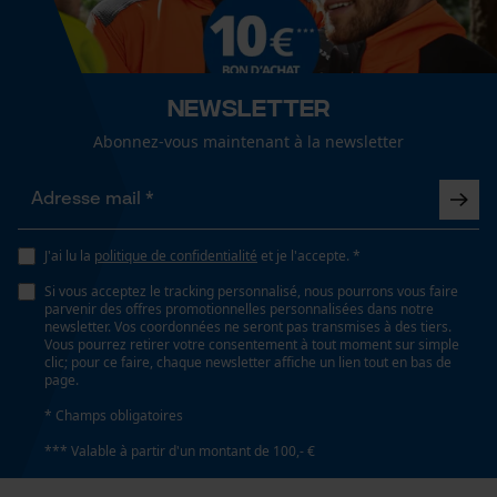
Sexe
Cookies de performance et de
unisexe
fonctionnalité
Newsletter
Saison
Articles pour toute l'année
Abonnez-vous maintenant à la newsletter
Loop54 Personalization
Page d'accueil personnalisée
Optique/motif
Panier sauvegardé
à carreaux
J'ai lu la
politique de confidentialité
et je l'accepte. *
Salutation personnelle
Géo-IP et détection des
Si vous acceptez le tracking personnalisé, nous pourrons vous faire
utilisateurs
parvenir des offres promotionnelles personnalisées dans notre
Ajustement
newsletter. Vos coordonnées ne seront pas transmises à des tiers.
Vidéos YouTube
Relaxed Fit
Vous pourrez retirer votre consentement à tout moment sur simple
clic; pour ce faire, chaque newsletter affiche un lien tout en bas de
Google Maps
page.
Prise de contact par chat
* Champs obligatoires
Type de poche
poche à rabat, poche poitrine, poches frontales,
*** Valable à partir d'un montant de 100,- €
poches avant