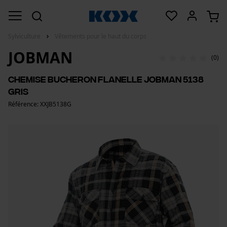
Sylviculture
Vêtements pour le haut du corps
JOBMAN
(0)
Chemise bucheron flanelle Jobman 5138
gris
Référence: XXJB5138G