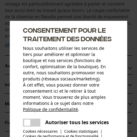
vintage est particulièrement agréable à porter et convient
tout aussi bien au travail qu'aux loisirs. La coupe confortable
de la chemise en flanelle permet une liberté de mouvement
adéquate, même pour les activités physiquement exigeantes.
Consentement pour le
Grâce à une combinaison de couleurs tendance, la chemise
en flanelle à carreaux se combine ...
traitement des données
Afficher plus
Nous souhaitons utiliser les services de
tiers pour améliorer et optimiser la
boutique et nos services (fonctions de
confort, optimisation de la boutique). En
Avantages du produit
outre, nous souhaitons promouvoir nos
produits (réseaux sociaux/marketing).
Le motif à carreaux est intégralement tissé en coton de
À cet effet, vous pouvez donner votre
Informations sur le produit
qualité supérieure, ce qui signifie qu'il ne se délave pas et
consentement ici et le retirer à tout
qu'il est donc plus durable
moment. Vous trouverez de plus amples
informations à ce sujet dans notre
Flanelle douce, très agréable sur la peau
Matériau & entretien
Détails du produit
Politique de confidentialité
.
partager
Une erreur s'est produite. Veuillez
Type de manche
Autoriser tous les services
Fiches techniques
partager
essayer encore.
Matériau
manches longues
Cookies nécessaires
|
Cookies statistiques
|
Fiche de données de sécurité du produit (PDF)
Cookies de performance et de fonctionnalité
mail
|