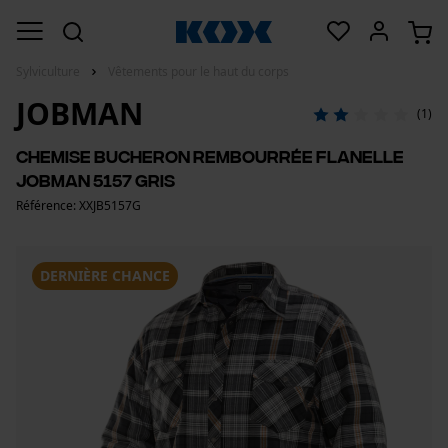
Sylviculture
Vêtements pour le haut du corps
JOBMAN
(1)
Chemise bucheron rembourrée flanelle
Jobman 5157 gris
Référence: XXJB5157G
DERNIÈRE CHANCE