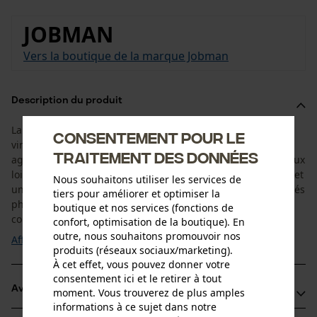
JOBMAN
Vers la boutique de la marque Jobman
Description du produit
La chemise bûcheron en flanelle Jobman 5157 de style
Consentement pour le
vintage avec sa doublure chaude est particulièrement
traitement des données
agréable à porter et convient tout aussi bien au travail qu'aux
loisirs. La coupe confortable de la chemise en flanelle permet
Nous souhaitons utiliser les services de
une liberté de mouvement adéquate, même pour les activités
tiers pour améliorer et optimiser la
physiquement exigeantes. Grâce à une combinaison de
boutique et nos services (fonctions de
couleurs tendance, la chemise en flanelle ...
confort, optimisation de la boutique). En
outre, nous souhaitons promouvoir nos
Afficher plus
produits (réseaux sociaux/marketing).
À cet effet, vous pouvez donner votre
consentement ici et le retirer à tout
Avantages du produit
moment. Vous trouverez de plus amples
informations à ce sujet dans notre