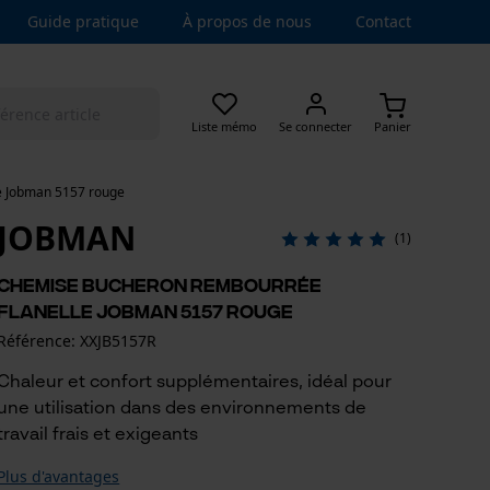
Guide pratique
À propos de nous
Contact
Liste mémo
Se connecter
Panier
e Jobman 5157 rouge
JOBMAN
(1)
Chemise bucheron rembourrée
flanelle Jobman 5157 rouge
Référence: XXJB5157R
Chaleur et confort supplémentaires, idéal pour
une utilisation dans des environnements de
travail frais et exigeants
Plus d'avantages