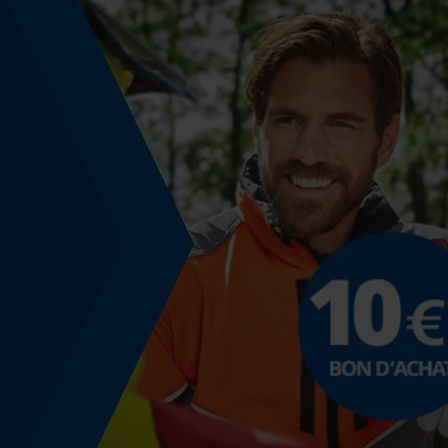
Spécifications techniques
Lubrification automatique de la chaîne
Non
Fonction de hachage
Non
Coupe en biais
Non
Remplacement de chaîne sans outil
Non