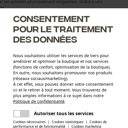
les activités physiquement exigeantes. Grâce à une
e ...
Consentement
pour le traitement
des données
rester bien au chaud
Nous souhaitons utiliser les services de tiers pour
 qualité supérieure, ce qui signifie qu'il ne se délave pas et qu'il
améliorer et optimiser la boutique et nos services
(fonctions de confort, optimisation de la boutique).
En outre, nous souhaitons promouvoir nos produits
(réseaux sociaux/marketing).
À cet effet, vous pouvez donner votre consentement
ici et le retirer à tout moment. Vous trouverez de
Type dactivité
plus amples informations à ce sujet dans notre
Pêcher, Travailler, Randonnée, Camper, Chasser
Politique de confidentialité
partager
.
Une erreur s'est produite. Veuillez essayer
encore.
Type de matériau de la doublure intérieure
mail
Autoriser tous les services
doublure matelassée
Nombre de pièces
Cookies nécessaires
|
Cookies statistiques
|
Cookies de
1 pcs
performance et de fonctionnalité
|
Cookies marketing