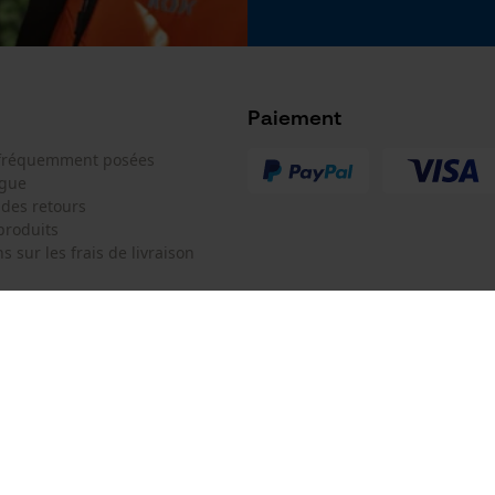
Google Global Site Tag
Microsoft Advertising Universal Event
Batterie incluse
Tracking
Batterie/piles non incluses
Survicate
Paiement
 fréquemment posées
ogue
 des retours
produits
s sur les frais de livraison
 de contact
Oregon Tool Europe SA/NV
e de commande
KOX - Pour les Pros du Bois et de 
Motoculture
Siège social:
 contrat
Rue Emile Francqui 11
1435 Mont-Saint-Guibert