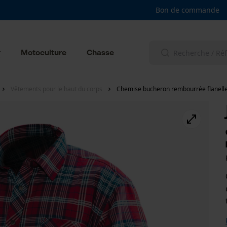
Bon de commande
r
Motoculture
Chasse
Vêtements pour le haut du corps
Chemise bucheron rembourrée flanell