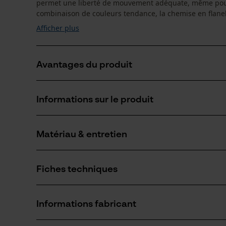
permet une liberté de mouvement adéquate, même pour 
combinaison de couleurs tendance, la chemise en flanell
Afficher plus
Avantages du produit
Chemise en flanelle avec doublure matelassée pour 
Informations sur le produit
Le motif à carreaux est intégralement tissé en coton de
est donc plus durable
Flanelle douce, très agréable sur la peau
Matériau & entretien
Détails du produit
Type de manche
Fiches techniques
manches longues
Matériau
Fiche de données de sécurité du produit (PDF)
Type de matériau
Informations fabricant
Flanelle
Groupe dâge
adulte