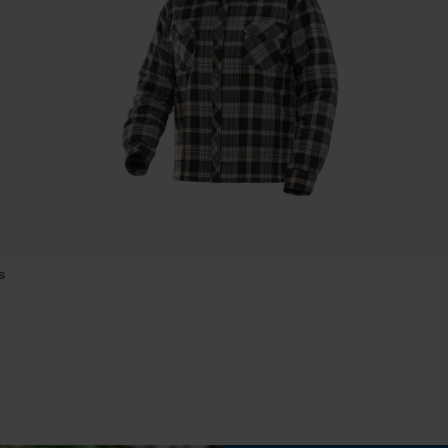
Ajustement
Sauvegarder les préférences pour
Relaxed Fit
traitement des données
Econda Tag Manager
Confort
confortable
Cookies statistiques
Conditions météorologiques
nuageux et frais, froid et glacé
Econda Analytics
s
Mouseflow Web Analytics Tool
Fact-Finder Tracking
Cookies de performance et de
fonctionnalité