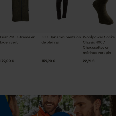
Vérifier linstallation de cookies
J'en ai 3!
ID de session
Applications
Broderie du logo
Sauvegarder les préférences
pour traitement des données
Bonne chemise
Econda Tag Manager
Je ne connaissais pas cette marque, mais
Extrémité du bras
Gilet PSS X-treme en
KOX Dynamic pantalon
Woolpower Socks
poignets à double bouton
franchement pas déçu. Agréable à porter,solide .
loden vert
de plein air
Classic 400 /
Je recommande.
Chaussettes en
Cookies statistiques
mérinos vert pin
Échancrure du col
179,00 €
159,90 €
22,91 €
col chemise
Econda Analytics
Secteur
sylviculture, En plein air, villes et communes,
Mouseflow Web Analytics Tool
jardinage et aménagement paysager, agriculture
Fact-Finder Tracking
Sexe