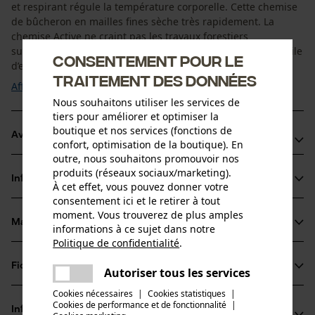
et respirant régule la température corporelle. Cette chemise
de bûcheron en mailles fines sèche très rapidement. La
chemise Active ne craint pas les travaux forestiers
susceptibles de faire transpirer. De conception robuste, facile
Consentement pour le
d’entretien et ne ...
traitement des données
Afficher plus
Nous souhaitons utiliser les services de
tiers pour améliorer et optimiser la
boutique et nos services (fonctions de
Avantages du produit
confort, optimisation de la boutique). En
outre, nous souhaitons promouvoir nos
Agréable sensation de fraîcheur et de légèreté
produits (réseaux sociaux/marketing).
Informations sur le produit
Finition robuste
À cet effet, vous pouvez donner votre
consentement ici et le retirer à tout
Entretien facile, ne nécessite pas de repassage
moment. Vous trouverez de plus amples
Matériau & entretien
informations à ce sujet dans notre
Détails du produit
Politique de confidentialité
.
partager
Type de manche
Fiches techniques
Une erreur s'est produite. Veuillez
Autoriser tous les services
Matériau
manches longues
partager
essayer encore.
Cookies nécessaires
|
Cookies statistiques
|
Fiche de données de sécurité du produit (PDF)
Cookies de performance et de fonctionnalité
mail
|
Matériau principal
Informations fabricant