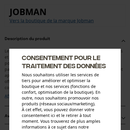
JOBMAN
Vers la boutique de la marque Jobman
Description du produit
Le gilet de travail 7507 Jobman est doté de poches pratiques
Consentement pour le
et bien conçues. Vos outils de travail sont ainsi toujours à
portée de main. Ses éléments réfléchissants attirent
traitement des données
particulièrement l’attention. Ils sont travaillés avec finesse et
Nous souhaitons utiliser les services de
apportent un look moderne au gilet de travail. De plus, ils
tiers pour améliorer et optimiser la
offrent l'avantage d'une meilleure visibilité dans des
boutique et nos services (fonctions de
conditions de faible ...
confort, optimisation de la boutique). En
Afficher plus
outre, nous souhaitons promouvoir nos
produits (réseaux sociaux/marketing).
À cet effet, vous pouvez donner votre
consentement ici et le retirer à tout
Avantages du produit
moment. Vous trouverez de plus amples
informations à ce sujet dans notre
Palette de couleurs modernes adaptée à de nombreux