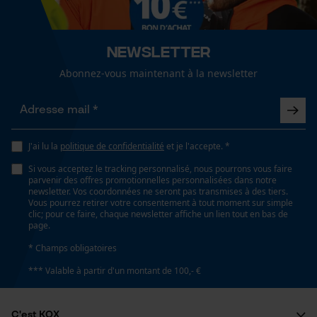
Cookies de performance et de
Articles pour toute l'année
fonctionnalité
Newsletter
Optique/motif
couleur unie
Abonnez-vous maintenant à la newsletter
Loop54 Personalization
Page d'accueil personnalisée
Ajustement
Panier sauvegardé
Active Fit
J'ai lu la
politique de confidentialité
et je l'accepte. *
Salutation personnelle
Si vous acceptez le tracking personnalisé, nous pourrons vous faire
Géo-IP et détection des
parvenir des offres promotionnelles personnalisées dans notre
Type de poche
utilisateurs
newsletter. Vos coordonnées ne seront pas transmises à des tiers.
poches à fermeture éclair, poches latérales, poches
Vous pourrez retirer votre consentement à tout moment sur simple
Vidéos YouTube
clic; pour ce faire, chaque newsletter affiche un lien tout en bas de
frontales, poches avant
page.
Google Maps
* Champs obligatoires
Prise de contact par chat
Confort
*** Valable à partir d'un montant de 100,- €
confortable, doux, douillet, décontracté
Cookies marketing
C'est KOX