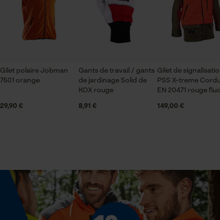
Vérifier linstallation de cookies
ID de session
Applications
Écusson du logo
Sauvegarder les préférences
pour traitement des données
Econda Tag Manager
Échancrure du col
Gilet polaire Jobman
Gants de travail / gants
Gilet de signalisati
col montant
7501 orange
de jardinage Solid de
PSS X-treme Cord
KOX rouge
EN 20471 rouge flu
Cookies statistiques
29,90 €
8,91 €
149,00 €
Secteur
logistique et transports, En plein air, artisanat,
agriculture
Econda Analytics
Mouseflow Web Analytics Tool
Sexe
unisexe
Fact-Finder Tracking
Saison