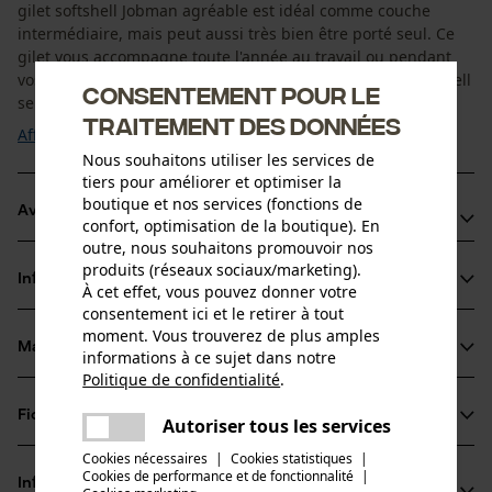
gilet softshell Jobman agréable est idéal comme couche
intermédiaire, mais peut aussi très bien être porté seul. Ce
gilet vous accompagne toute l'année au travail ou pendant
vos loisirs en tant que vêtement de plein air. Le gilet Softshell
Consentement pour le
se combine parfaitement ...
traitement des données
Afficher plus
Nous souhaitons utiliser les services de
tiers pour améliorer et optimiser la
boutique et nos services (fonctions de
Avantages du produit
confort, optimisation de la boutique). En
outre, nous souhaitons promouvoir nos
Poches avant spacieuses avec glissière
produits (réseaux sociaux/marketing).
Informations sur le produit
Bandes élastisques aux manches et au bas du gilet
À cet effet, vous pouvez donner votre
consentement ici et le retirer à tout
Glissière YKK devant : encore plus de qualité !
moment. Vous trouverez de plus amples
Matériau & entretien
informations à ce sujet dans notre
Détails du produit
Politique de confidentialité
.
partager
Type de manche
Fiches techniques
Une erreur s'est produite. Veuillez
Autoriser tous les services
Matériau
sans manches
partager
essayer encore.
Cookies nécessaires
|
Cookies statistiques
|
Fiche de données de sécurité du produit (PDF)
Cookies de performance et de fonctionnalité
mail
|
Type de matériau
Informations fabricant