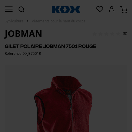
Sylviculture
Vêtements pour le haut du corps
JOBMAN
(0)
Gilet polaire Jobman 7501 rouge
Référence: XXJB7501R