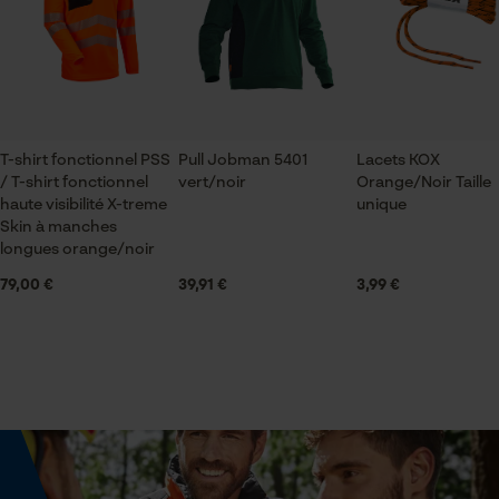
Vérifier linstallation de cookies
ID de session
Applications
Écusson du logo
Sauvegarder les préférences
pour traitement des données
Econda Tag Manager
Extrémité du bras
T-shirt fonctionnel PSS
Pull Jobman 5401
Lacets KOX
poignets élastiques
/ T-shirt fonctionnel
vert/noir
Orange/Noir Taille
haute visibilité X-treme
unique
Cookies statistiques
Skin à manches
Échancrure du col
longues orange/noir
col montant
79,00 €
39,91 €
3,99 €
Econda Analytics
Secteur
logistique et transports, En plein air, artisanat,
Mouseflow Web Analytics Tool
agriculture
Fact-Finder Tracking
Sexe