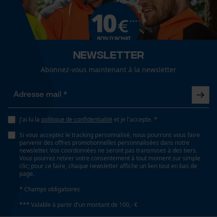
Cookies de performance et de
unisexe
fonctionnalité
Saison
Articles pour toute l'année
Newsletter
Loop54 Personalization
Abonnez-vous maintenant à la newsletter
Page d'accueil personnalisée
Optique/motif
Panier sauvegardé
couleur unie
Salutation personnelle
Géo-IP et détection des
J'ai lu la
politique de confidentialité
et je l'accepte. *
Ajustement
utilisateurs
Si vous acceptez le tracking personnalisé, nous pourrons vous faire
Active Fit
Vidéos YouTube
parvenir des offres promotionnelles personnalisées dans notre
newsletter. Vos coordonnées ne seront pas transmises à des tiers.
Google Maps
Vous pourrez retirer votre consentement à tout moment sur simple
clic; pour ce faire, chaque newsletter affiche un lien tout en bas de
Type de poche
Prise de contact par chat
page.
poches de vestes, poche à rabat, poches à fermeture
* Champs obligatoires
éclair, poche poitrine, poche Napoléon, poches
*** Valable à partir d'un montant de 100,- €
latérales, poches frontales, poches avant
Cookies marketing