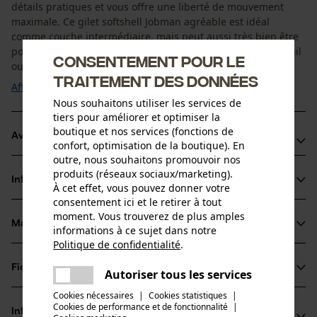
détails pratiques et vous offre une liberté de mouvement
maximale. Ce gilet softshell Jobman agréable est idéal
comme couche intermédiaire, mais peut aussi très bien être
porté seul. Ce gilet vous accompagne toute l'année au travail
Consentement pour le
ou pendant vos loisirs en tant que ...
traitement des données
Afficher plus
Nous souhaitons utiliser les services de
tiers pour améliorer et optimiser la
boutique et nos services (fonctions de
Avantages du produit
confort, optimisation de la boutique). En
outre, nous souhaitons promouvoir nos
Matière softshell imperméable et légère
produits (réseaux sociaux/marketing).
Informations sur le produit
Intérieur en polaire
À cet effet, vous pouvez donner votre
consentement ici et le retirer à tout
Poche poitrine avec emplacement pour carte d'identité
moment. Vous trouverez de plus amples
Matériau & entretien
informations à ce sujet dans notre
Détails du produit
Politique de confidentialité
.
partager
Type de manche
Fiches techniques
Une erreur s'est produite. Veuillez
Autoriser tous les services
Matériau
sans manches
partager
essayer encore.
Cookies nécessaires
|
Cookies statistiques
|
Fiche de données de sécurité du produit (PDF)
Cookies de performance et de fonctionnalité
mail
|
Type de matériau
Informations fabricant