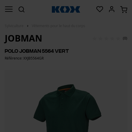
Sylviculture
Vêtements pour le haut du corps
JOBMAN
(0)
Polo Jobman 5564 vert
Référence: XXJB5564GR