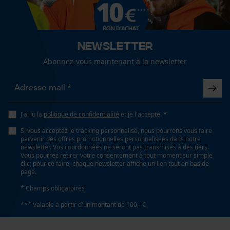
Cookies statistiques
Type de poche
Newsletter
sans poches
Abonnez-vous maintenant à la newsletter
Econda Analytics
Confort
Mouseflow Web Analytics Tool
confortable
Fact-Finder Tracking
J'ai lu la
politique de confidentialité
et je l'accepte. *
Résistance à leau
Si vous acceptez le tracking personnalisé, nous pourrons vous faire
parvenir des offres promotionnelles personnalisées dans notre
non résistant à l'eau
Cookies de performance et de
newsletter. Vos coordonnées ne seront pas transmises à des tiers.
Vous pourrez retirer votre consentement à tout moment sur simple
fonctionnalité
clic; pour ce faire, chaque newsletter affiche un lien tout en bas de
page.
Conditions météorologiques
* Champs obligatoires
dégagé et doux, chaud et sec
*** Valable à partir d'un montant de 100,- €
Loop54 Personalization
Page d'accueil personnalisée