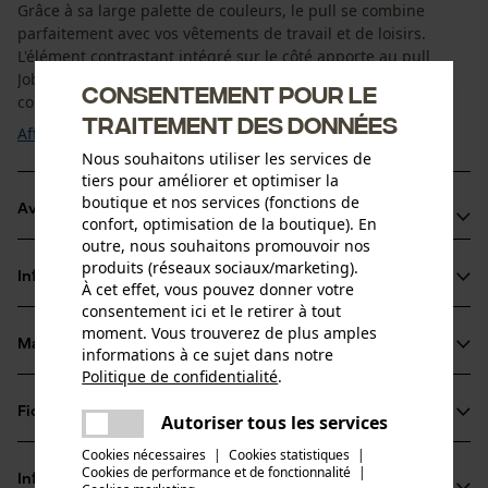
Grâce à sa large palette de couleurs, le pull se combine
parfaitement avec vos vêtements de travail et de loisirs.
L'élément contrastant intégré sur le côté apporte au pull
Jobman 5402 une touche moderne et sportive. Grâce à sa
Consentement pour le
coupe confortable, vous pouvez bouger ...
traitement des données
Afficher plus
Nous souhaitons utiliser les services de
tiers pour améliorer et optimiser la
boutique et nos services (fonctions de
Avantages du produit
confort, optimisation de la boutique). En
outre, nous souhaitons promouvoir nos
Pull à col rond
produits (réseaux sociaux/marketing).
Informations sur le produit
Bords tricotés à la taille et aux manches
À cet effet, vous pouvez donner votre
consentement ici et le retirer à tout
En tissu double face
moment. Vous trouverez de plus amples
Matériau & entretien
informations à ce sujet dans notre
Détails du produit
Politique de confidentialité
.
partager
Type de manche
Fiches techniques
Une erreur s'est produite. Veuillez
Autoriser tous les services
Matériau
manches longues
partager
essayer encore.
Cookies nécessaires
|
Cookies statistiques
|
Fiche de données de sécurité du produit (PDF)
Cookies de performance et de fonctionnalité
mail
|
Type de matériau
Informations fabricant