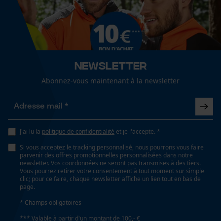
Cookies de performance et de
bicolore
fonctionnalité
Ajustement
Relaxed Fit
Loop54 Personalization
Newsletter
Page d'accueil personnalisée
Abonnez-vous maintenant à la newsletter
Type de poche
Panier sauvegardé
sans poches
Salutation personnelle
Géo-IP et détection des
Confort
utilisateurs
J'ai lu la
politique de confidentialité
et je l'accepte. *
confortable, décontracté
Vidéos YouTube
Si vous acceptez le tracking personnalisé, nous pourrons vous faire
parvenir des offres promotionnelles personnalisées dans notre
Google Maps
newsletter. Vos coordonnées ne seront pas transmises à des tiers.
Vous pourrez retirer votre consentement à tout moment sur simple
Résistance à leau
Prise de contact par chat
clic; pour ce faire, chaque newsletter affiche un lien tout en bas de
non résistant à l'eau
page.
* Champs obligatoires
Cookies marketing
*** Valable à partir d'un montant de 100,- €
Conditions météorologiques