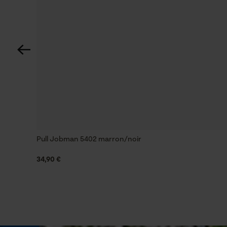
Type de poche
sans poches
Résistance à leau
non résistant à l'eau
Dimensions et taille
Longueur du haut
normale
Pull Jobman 5402 marron/noir
34,90 €
Spécifications techniques
Lubrification automatique de la chaîne
Non