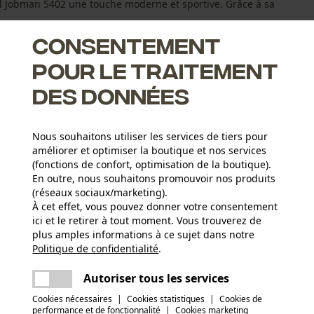
ull Jobman 5402 une touche moderne et sportive. Grâce à sa
Consentement
pour le traitement
des données
Nous souhaitons utiliser les services de tiers pour
améliorer et optimiser la boutique et nos services
(fonctions de confort, optimisation de la boutique).
En outre, nous souhaitons promouvoir nos produits
(réseaux sociaux/marketing).
À cet effet, vous pouvez donner votre consentement
ici et le retirer à tout moment. Vous trouverez de
Type dactivité
plus amples informations à ce sujet dans notre
Pêcher, Travailler, Randonnée, Camper
Politique de confidentialité
partager
.
Une erreur s'est produite. Veuillez essayer
encore.
Matériau principal
mail
Autoriser tous les services
Tissu mixte
Nombre de pièces
Cookies nécessaires
|
Cookies statistiques
|
Cookies de
1 pcs
performance et de fonctionnalité
|
Cookies marketing