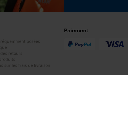
Google Global Site Tag
Microsoft Advertising Universal Event
Tracking
Survicate
Paiement
 fréquemment posées
ogue
 des retours
produits
s sur les frais de livraison
 de contact
Oregon Tool Europe SA/NV
e de commande
KOX - Pour les Pros du Bois et de 
Motoculture
Siège social:
 contrat
Rue Emile Francqui 11
1435 Mont-Saint-Guibert