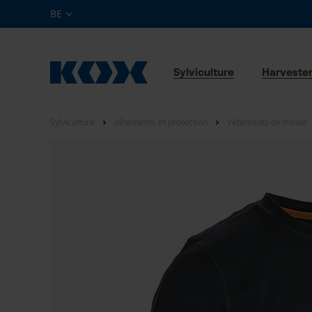
BE
Sylviculture
Harveste
Sylviculture
Vêtements et protection
Vêtements de travail