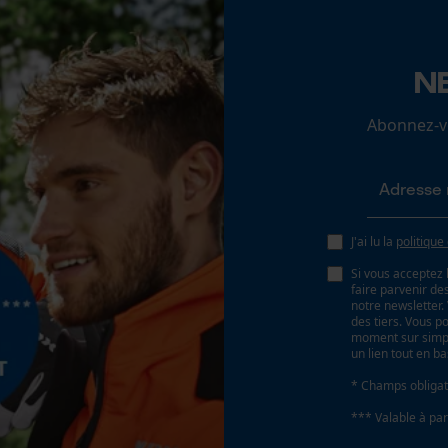
Inverseur de phase
N
Loop54 Personalization
Non
Page d'accueil personnalisée
Abonnez-vo
Panier sauvegardé
Tension de chaîne sans outil
Salutation personnelle
Non
Géo-IP et détection des utilisateurs
Vidéos YouTube
J'ai lu la
politique
Google Maps
Si vous acceptez 
faire parvenir d
Prise de contact par chat
notre newsletter
des tiers. Vous p
moment sur simple
un lien tout en b
Cookies marketing
* Champs obligat
Batterie incluse
Batterie/piles non incluses
*** Valable à par