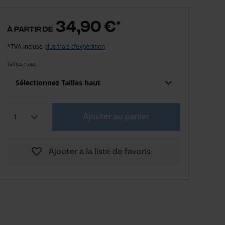
34,90 €
*
à partir de
*TVA incluse
plus frais d'expédition
Tailles haut
Sélectionnez Tailles haut
Confection (UE)
Taille fabricant
Ajouter au panier
34,90 €
S
Ajouter à la liste de favoris
34,90 €
M
34,90 €
L
34,90 €
XL