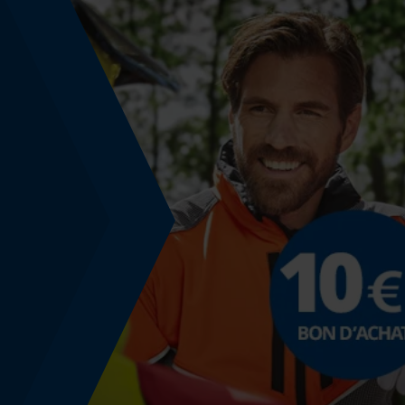
Fonction de hachage
Non
Coupe en biais
Non
Remplacement de chaîne sans outil
Non
Énergie & performance
Indicateur de capacité de la batterie
Non