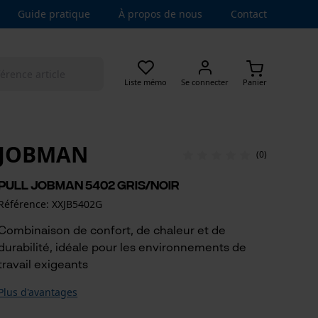
Guide pratique
À propos de nous
Contact
Liste mémo
Se connecter
Panier
JOBMAN
(0)
Pull Jobman 5402 gris/noir
Référence: XXJB5402G
Combinaison de confort, de chaleur et de
durabilité, idéale pour les environnements de
travail exigeants
Plus d'avantages