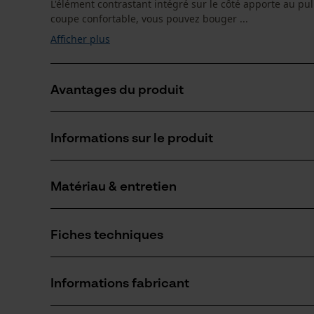
L'élément contrastant intégré sur le côté apporte au p
coupe confortable, vous pouvez bouger ...
Afficher plus
Avantages du produit
Pull à col rond
Informations sur le produit
Bords tricotés à la taille et aux manches
En tissu double face
Matériau & entretien
Détails du produit
Type de manche
Fiches techniques
manches longues
Matériau
Fiche de données de sécurité du produit (PDF)
Type de matériau
Informations fabricant
Mélange de coton
Groupe dâge
adulte