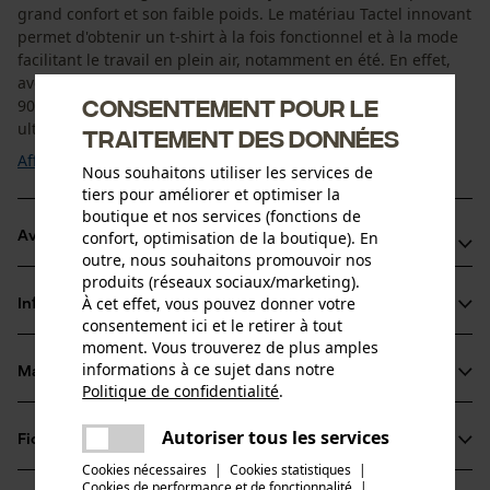
grand confort et son faible poids. Le matériau Tactel innovant
permet d'obtenir un t-shirt à la fois fonctionnel et à la mode
facilitant le travail en plein air, notamment en été. En effet,
avec une protection UV de 40+, le matériau bloque plus de
Consentement pour le
90% des rayons UV. Le facteur de protection contre les
ultraviolets (UPF) est ...
traitement des données
Afficher plus
Nous souhaitons utiliser les services de
tiers pour améliorer et optimiser la
boutique et nos services (fonctions de
confort, optimisation de la boutique). En
Avantages du produit
outre, nous souhaitons promouvoir nos
produits (réseaux sociaux/marketing).
T-shirt avec UPF 40+ selon EN 13758-1:2002+A1:2006
À cet effet, vous pouvez donner votre
Informations sur le produit
Production durable avec certificat bluesign®t
consentement ici et le retirer à tout
Coupe moderne et grand confort
moment. Vous trouverez de plus amples
informations à ce sujet dans notre
Matériau & entretien
Détails du produit
Politique de confidentialité
.
partager
Une erreur s'est produite. Veuillez
Type de manche
Autoriser tous les services
Fiches techniques
partager
essayer encore.
Matériau
manches courtes
Cookies nécessaires
|
Cookies statistiques
|
Fiche de données de sécurité du produit (PDF)
Cookies de performance et de fonctionnalité
mail
|