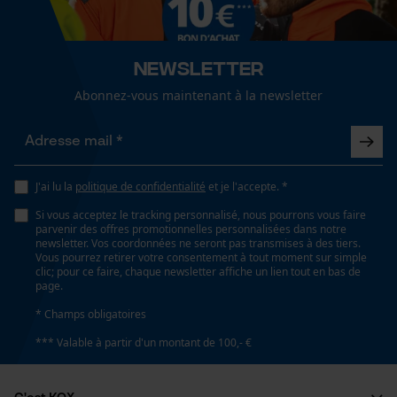
Saison
Cookies de performance et de
Articles pour toute l'année, Printemps/été
fonctionnalité
Newsletter
Indice de protection solaire
Abonnez-vous maintenant à la newsletter
facteur de protection très élevé - UPF 40+
Loop54 Personalization
Page d'accueil personnalisée
Optique/motif
Panier sauvegardé
J'ai lu la
politique de confidentialité
et je l'accepte. *
couleur unie
Salutation personnelle
Si vous acceptez le tracking personnalisé, nous pourrons vous faire
Géo-IP et détection des
parvenir des offres promotionnelles personnalisées dans notre
utilisateurs
newsletter. Vos coordonnées ne seront pas transmises à des tiers.
Ajustement
Vous pourrez retirer votre consentement à tout moment sur simple
Vidéos YouTube
clic; pour ce faire, chaque newsletter affiche un lien tout en bas de
Straight Fit
page.
Google Maps
* Champs obligatoires
Prise de contact par chat
Type de poche
*** Valable à partir d'un montant de 100,- €
sans poches