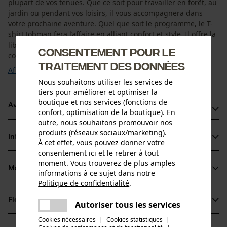
plupart de vos tenues. Que ce soit pour travailler en forêt, au
jardin ou pendant vos loisirs, il vous accompagnera dans
votre prochaine aventure. Quel que soit le programme, le T-
shirt Jobman fera l’affaire en alliant confort et style. Il offre la
liberté de mouvement dont vous avez besoin en plus d'un
Consentement pour le
confort de port optimal. Avec ...
traitement des données
Afficher plus
Nous souhaitons utiliser les services de
tiers pour améliorer et optimiser la
boutique et nos services (fonctions de
Avantages du produit
confort, optimisation de la boutique). En
outre, nous souhaitons promouvoir nos
T-shirt moderne en jersey de coton très agréable à porter
produits (réseaux sociaux/marketing).
Informations sur le produit
Coutures renforcées aux épaules
À cet effet, vous pouvez donner votre
consentement ici et le retirer à tout
Double couture autour de l'encolure
moment. Vous trouverez de plus amples
Matériau & entretien
informations à ce sujet dans notre
Détails du produit
Politique de confidentialité
.
partager
Type de manche
Fiches techniques
Une erreur s'est produite. Veuillez
Autoriser tous les services
Matériau
manches courtes
partager
essayer encore.
Cookies nécessaires
|
Cookies statistiques
|
Fiche de données de sécurité du produit (PDF)