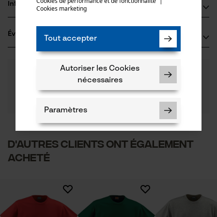
Cookies de performance et de fonctionnalité
mail
|
Type de matériau
Informations fabricant
Cookies marketing
Jersey
Type dactivité
Jobman Texet AB
Pêcher, Travailler, Randonnée, Camper
Évaluations
(1)
BOX 42
Tout accepter
Matériau principal
74521 Enköping, Suède
Fibres naturelles
E-mail: -
Groupe dâge
Autoriser les Cookies
5.0
Des questions ?
(1)
adulte
Site web: www.jobman.se
Recommander ce produit
Nos experts sont à votre disposition !
nécessaires
Tél.: -
Poser une
Matériau remarque
Filtrer par nombre détoiles
question
OEKO TEX STANDARD 100
Nombre de pièces
Si vous avez des questions ou des problèmes avec le
Paramètres
1 pcs
produit ou si vous constatez des défauts, n'hésitez
pas à nous contacter par téléphone au 078 15 82 22 ou
1
2
3
4
5
Composition du matériau
par e-mail à info-be@kox.eu.
D'autres clients ont également
100 % coton
Applications
acheté
Écusson du logo
Cookies nécessaires
Entretien du produit
Extrémité du bras
T-shirt Jobman 5264 bleu
poignets ordinaires
Recommandations dentretien
Très bonne qualité est agréable a porter bien