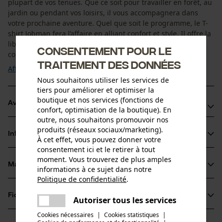
plupart de vos tenues. Que ce soit pour travailler en forêt, au
jardin ou pendant vos loisirs, il vous accompagnera dans
votre prochaine aventure. Quel que soit le programme, le T-
shirt Jobman fera l’affaire en alliant confort et style. Il offre la
liberté de mouvement dont vous avez besoin en plus d'un
Consentement pour le
confort de port optimal. Avec ...
traitement des données
Afficher plus
Nous souhaitons utiliser les services de
tiers pour améliorer et optimiser la
boutique et nos services (fonctions de
Avantages du produit
confort, optimisation de la boutique). En
outre, nous souhaitons promouvoir nos
T-shirt moderne en jersey de coton très agréable à porter
produits (réseaux sociaux/marketing).
Informations sur le produit
Coutures renforcées aux épaules
À cet effet, vous pouvez donner votre
consentement ici et le retirer à tout
Double couture autour de l'encolure
moment. Vous trouverez de plus amples
Matériau & entretien
informations à ce sujet dans notre
Détails du produit
Politique de confidentialité
.
partager
Type de manche
Fiches techniques
Une erreur s'est produite. Veuillez
Autoriser tous les services
Matériau
manches courtes
partager
essayer encore.
Cookies nécessaires
|
Cookies statistiques
|
Fiche de données de sécurité du produit (PDF)