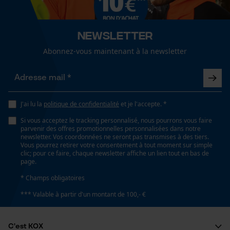
Cookies de performance et de
couleur unie
fonctionnalité
Newsletter
Ajustement
Abonnez-vous maintenant à la newsletter
Straight Fit
Loop54 Personalization
Page d'accueil personnalisée
Type de poche
J'ai lu la
politique de confidentialité
et je l'accepte. *
Panier sauvegardé
sans poches
Si vous acceptez le tracking personnalisé, nous pourrons vous faire
Salutation personnelle
parvenir des offres promotionnelles personnalisées dans notre
Géo-IP et détection des
newsletter. Vos coordonnées ne seront pas transmises à des tiers.
Confort
utilisateurs
Vous pourrez retirer votre consentement à tout moment sur simple
confortable
clic; pour ce faire, chaque newsletter affiche un lien tout en bas de
Vidéos YouTube
page.
Google Maps
* Champs obligatoires
Résistance à leau
Prise de contact par chat
*** Valable à partir d'un montant de 100,- €
non résistant à l'eau
C'est KOX