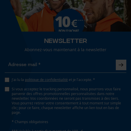
Spécifications techniques
Cookies de performance et de
Type de batterie
fonctionnalité
Li-ion
Newsletter
Lubrification automatique de la chaîne
Loop54 Personalization
Non
Abonnez-vous maintenant à la newsletter
Page d'accueil personnalisée
Panier sauvegardé
Propriété
Salutation personnelle
Longue durée de vie des piles, Rechargeable,
Géo-IP et détection des
J'ai lu la
politique de confidentialité
et je l'accepte. *
Chargement rapide
utilisateurs
Si vous acceptez le tracking personnalisé, nous pourrons vous faire
Vidéos YouTube
parvenir des offres promotionnelles personnalisées dans notre
newsletter. Vos coordonnées ne seront pas transmises à des tiers.
Fonction de hachage
Google Maps
Vous pourrez retirer votre consentement à tout moment sur simple
clic; pour ce faire, chaque newsletter affiche un lien tout en bas de
Non
Prise de contact par chat
page.
* Champs obligatoires
Technologie du fabricant