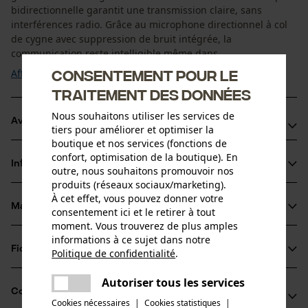
bidirectionnelle garantit une transmission claire, sans
interférences radio. Grâce au microphone directionnel à col
de cygne avec suppression de bruit intégrée, la
communication reste intelligible même dans ...
Consentement pour le
Afficher plus
traitement des données
Nous souhaitons utiliser les services de
Avantages du produit
tiers pour améliorer et optimiser la
boutique et nos services (fonctions de
L'application gratuite PROTOS® Control étend le système
confort, optimisation de la boutique). En
Informations sur le produit
avec des fonctionnalités utiles, comme le stockage de
outre, nous souhaitons promouvoir nos
produits (réseaux sociaux/marketing).
numéros d'urgence ou la connexion avec des radios
À cet effet, vous pouvez donner votre
portatives. La membrane respirante empêche
Matériau & entretien
consentement ici et le retirer à tout
Détails du produit
l’accumulation de chaleur lors d’un travail intense.
moment. Vous trouverez de plus amples
informations à ce sujet dans notre
Intégration légère : malgré sa technologie avancée, le
Type dactivité
Fiches techniques
Politique de confidentialité
.
Matériau
Séjour dans un environnement bruyant, Protéger
système n’ajoute que 42?g et ne nuit ni au confort ni à la
partager
Fiche de données de sécurité du produit (PDF)
Une erreur s'est produite. Veuillez
liberté de mouvement.
Autoriser tous les services
Détails du rembourrage
partager
Compatibilité
essayer encore.
La communication est instantanée et permet de parler et
coussinets pour oreilles
Cookies nécessaires
|
Cookies statistiques
|