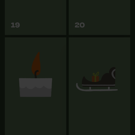
104,89 €
Cookies marketing
Vers les
Découvrez
19
20
variantes
maintenant
Google Global Site Tag
Microsoft Advertising Universal
Event Tracking
Survicate
Sécateur ergonomique
Fluo-Marker Soppec Rouge
Felco 6 pour mains
lumineux
moyennes