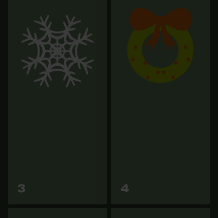
HAIX Protector 2.0
brodequins de protection
KOX gants forestiers Grip
anti-coupures édition KOX
avec Gore-Tex rouge/jaune
11,89 €
239,89 €
Vers les
Vers les
3
4
variantes
variantes