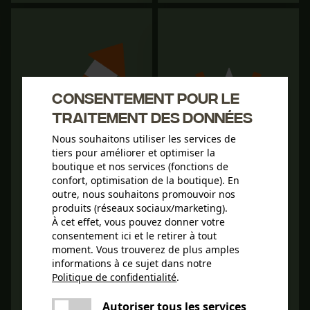
Consentement pour le
traitement des données
Nous souhaitons utiliser les services de
tiers pour améliorer et optimiser la
boutique et nos services (fonctions de
confort, optimisation de la boutique). En
PROTOS® Casque
outre, nous souhaitons promouvoir nos
forestier/casque de
Ceinture forestière
produits (réseaux sociaux/marketing).
protection KOX Edition avec
professionnelle KOX
À cet effet, vous pouvez donner votre
protection auditive et
consentement ici et le retirer à tout
visière Integral Forest
moment. Vous trouverez de plus amples
Noir/Orange fluo O
55,90 €
informations à ce sujet dans notre
Politique de confidentialité
.
238,95 €
partager
Une erreur s'est produite. Veuillez
Autoriser tous les services