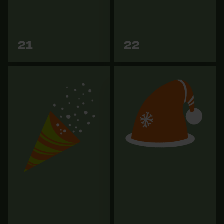
7,50 €
57,90 €
Vers les
Vers les
21
22
variantes
variantes
Veste polaire Seeland Elliot
Petite serfouette à lame
marron foncé
large KOX
25,97 €
21,90 €
64,90 €