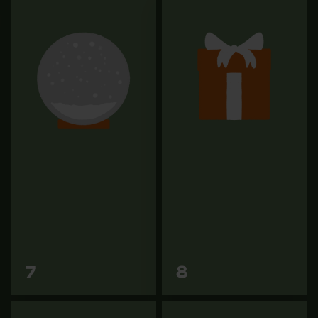
Huile adhérente pour chaîne
Bottes anti-coupures KOX
de tronçonneuse KOX Bio
DUE Rouge
20L
179,90 €
104,89 €
Vers les
Vers les
7
8
variantes
variantes