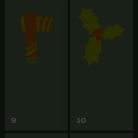
Projecteur de travail Osram
Sapie manuelle KOX avec
LED LEDriving Cube
manche alu 70 cm
PX4500 Wide
83,90 €
99,90 €
Vers les
Vers les
9
10
variantes
variantes