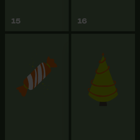
Vers les
Vers les
Vérifier linstallation de cookies
15
16
variantes
variantes
ID de session
Sauvegarder les préférences
pour traitement des données
Econda Tag Manager
Cookies statistiques
Econda Analytics
Mètre ruban forestier KOX
Coin d'abattage en
15m
plastique KOX
Mouseflow Web Analytics Tool
39,91 €
18,90 €
Fact-Finder Tracking