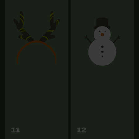
Graisse longue durée
Veste polaire KOX
Divinol Top 2003 Vert
extrême 400g
Eurocartouche
69,90 €
4,59 €
Vers les
Vers les
11
12
variantes
variantes