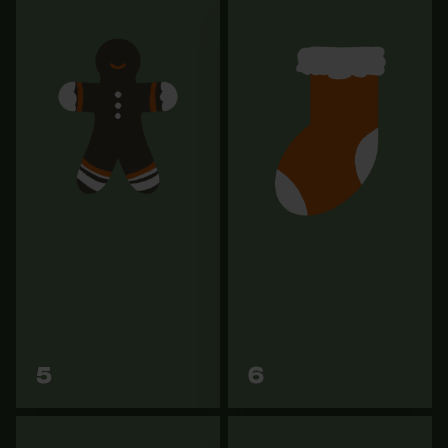
Chaussettes merino KOX
Limes rondes 4,8 mm
Wool Heavy
3,99 €
20,90 €
Vers les
Vers les
5
6
variantes
variantes