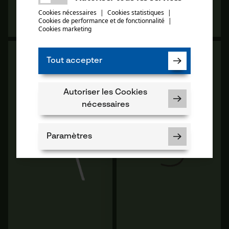
partager
essayer encore.
Vers les
Vers les
Cookies nécessaires
|
Cookies statistiques
|
13
14
Cookies de performance et de fonctionnalité
mail
|
variantes
variantes
Cookies marketing
Tout accepter
Autoriser les Cookies
nécessaires
Paramètres
Corde spéciale forestière
KOX Dynamic pantalon de
compactée Gladiatox,
plein air
diamètre 11 mm, MBK 133,28
Cookies nécessaires
kN 70m
159,90 €
336,00 €