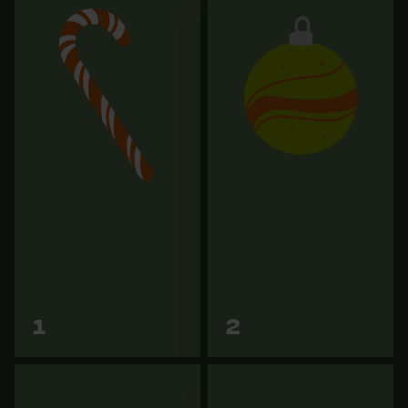
Pantalon anti-coupure KOX
Levier d'abattage KOX 80
Duro 3.0 Rouge/jaune
cm avec poignée courbée
139,90 €
54,89 €
Vers les
Vers les
1
2
variantes
variantes