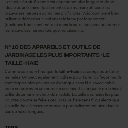
il est plus étroit. Sa lame est cependant plus longue et donc
Panier sauvegardé
idéale pour éliminer facilement et de manière efficace les
mauvaises herbes aux racines profondes. Voici comment bien
Salutation personnelle
utiliser le désherbeur : enfoncer la lame profondément
Géo-IP et détection des
(quelques bons centimètres) dans le sol et soulever ou tourner
utilisateurs
les mauvaises herbes tels que les pissenlits.
Vidéos YouTube
N° 10 des appareils et outils de
Google Maps
jardinage les plus importants : le
Prise de contact par chat
taille-haie
Comme son nom l'indique, le
taille-haie
est conçu pour tailler
les haies. On peut également l'utiliser pour tailler ou façonner. Ils
Cookies marketing
sont disponibles en version électrique sans fil ou avec câble
voire encore avec un moteur à essence. La longueur de la haie à
tailler détermine le choix du modèle. La taille des haies les plus
courtes pourra se faire avec un taille-haie sans fil ou électrique.
Un taille-haie à essence convient particulièrement bien dans le
Google Global Site Tag
cas de haies longues.
Microsoft Advertising Universal
Event Tracking
TAGS