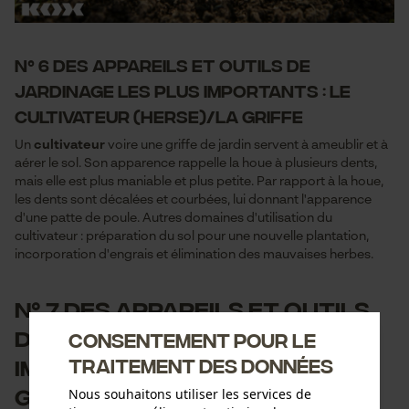
N° 6 des appareils et outils de
jardinage les plus importants : le
cultivateur (herse)/la griffe
Un
cultivateur
voire une griffe de jardin servent à ameublir et à
aérer le sol. Son apparence rappelle la houe à plusieurs dents,
mais elle est plus maniable et plus petite. Par rapport à la houe,
les dents sont décalées et courbées, lui donnant l'apparence
d'une patte de poule. Autres domaines d'utilisation du
cultivateur : préparation du sol pour une nouvelle plantation,
incorporation d'engrais et élimination des mauvaises herbes.
N° 7 des appareils et outils
de jardinage les plus
Consentement pour le
importants : la tondeuse à
traitement des données
gazon
Nous souhaitons utiliser les services de