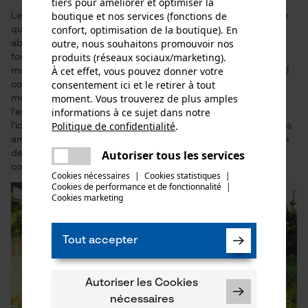
tiers pour améliorer et optimiser la
boutique et nos services (fonctions de
Les jardiniers amateurs qui ont une pelouse dans leur jardin, ce
confort, optimisation de la boutique). En
qui est probablement le cas pour la majorité d’entre eux, ont
outre, nous souhaitons promouvoir nos
absolument besoin d'une tondeuse à gazon. Il en existe, pour
produits (réseaux sociaux/marketing).
tous ceux qui n'ont qu'une mini-pelouse, des modèles non
À cet effet, vous pouvez donner votre
motorisés. Les tondeuses à gazon électriques ou celles sans fil
consentement ici et le retirer à tout
conviennent aux pelouses de superficie petite à moyenne. Le
moment. Vous trouverez de plus amples
modèle classique parmi les tondeuses à gazon fonctionne à
informations à ce sujet dans notre
l'essence, il est très puissant (mais aussi très bruyant) ; il est
Politique de confidentialité
.
l’idéal pour les pelouses de superficie importante. Les jardiniers
partager
amateurs ayant à entretenir une pelouse de la taille d'un terrain
Une erreur s'est produite. Veuillez
Autoriser tous les services
de football, pourront acheter une tondeuse autoportée
partager
essayer encore.
confortable.
Cookies nécessaires
|
Cookies statistiques
|
Cookies de performance et de fonctionnalité
mail
|
Cookies marketing
Tout accepter
Autoriser les Cookies
nécessaires