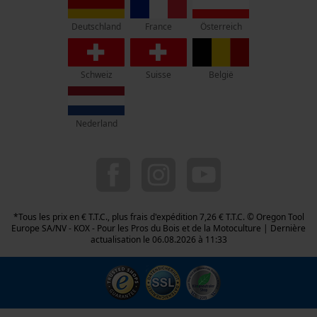
1435 Mont-Saint-Guibert
France
Österreich
Deutschland
Pas de magasin !
Adresse de retour:
Oregon Tool GmbH
Schweiz
Suisse
België
Beim Erlenwäldchen 14/2
71522 Backnang
Allemagne
Nederland
Service clients :
Lundi-Vendredi : 09:00 - 17:00 h
078 15 82 22
info-be@kox.eu
*Tous les prix en € T.T.C., plus frais d'expédition 7,26 € T.T.C. © Oregon Tool
Europe SA/NV - KOX - Pour les Pros du Bois et de la Motoculture | Dernière
actualisation le 06.08.2026 à 11:33