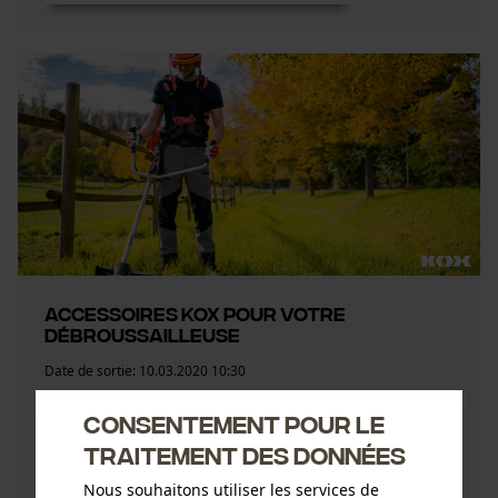
ACCESSOIRES KOX POUR VOTRE
DÉBROUSSAILLEUSE
Date de sortie:
10.03.2020 10:30
Quoi que vous vouliez débroussailler, chez KOX
Consentement pour le
vous trouverez le couteau ou le fil de coupe qui
traitement des données
convient. Vous trouverez ici les protections
Nous souhaitons utiliser les services de
adéquates pour le d ...