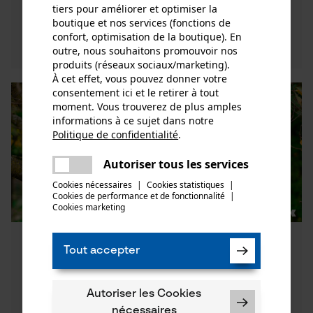
tiers pour améliorer et optimiser la
boutique et nos services (fonctions de
Découvrez maintenant
confort, optimisation de la boutique). En
outre, nous souhaitons promouvoir nos
produits (réseaux sociaux/marketing).
À cet effet, vous pouvez donner votre
consentement ici et le retirer à tout
moment. Vous trouverez de plus amples
informations à ce sujet dans notre
Politique de confidentialité
.
partager
Une erreur s'est produite. Veuillez
Autoriser tous les services
partager
essayer encore.
Cookies nécessaires
|
Cookies statistiques
|
Cookies de performance et de fonctionnalité
mail
|
Cookies marketing
Comparaison des sécateurs Felco :
Tout accepter
sylviculture, viticulture, espaces
verts
Autoriser les Cookies
Date de sortie:
01.03.2020 11:00
nécessaires