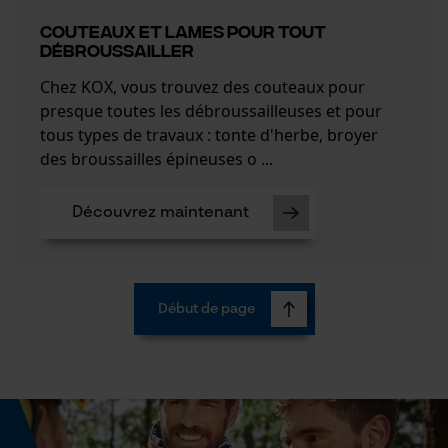
Page d'accueil personnalisée
COUTEAUX ET LAMES POUR TOUT
Panier sauvegardé
DÉBROUSSAILLER
Salutation personnelle
Chez KOX, vous trouvez des couteaux pour
Géo-IP et détection des
utilisateurs
presque toutes les débroussailleuses et pour
tous types de travaux : tonte d'herbe, broyer
Vidéos YouTube
des broussailles épineuses o ...
Google Maps
Prise de contact par chat
Découvrez maintenant
Cookies marketing
Début de page
Google Global Site Tag
Microsoft Advertising Universal
Event Tracking