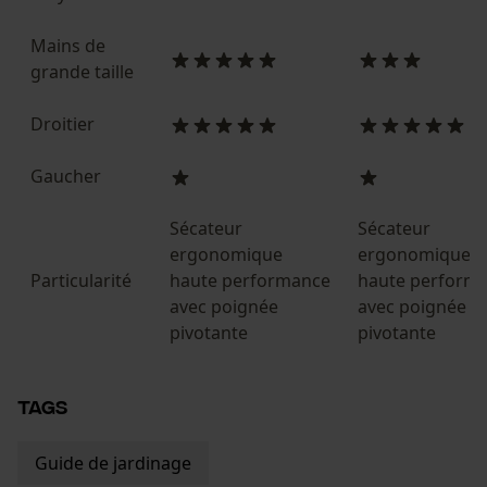
Vérifier linstallation de cookies
Mains de
ID de session
grande taille
Sauvegarder les préférences
pour traitement des données
Droitier
Econda Tag Manager
Gaucher
Sécateur
Sécateur
Cookies statistiques
ergonomique
ergonomique
Particularité
haute performance
haute perform
avec poignée
avec poignée
pivotante
pivotante
Econda Analytics
Mouseflow Web Analytics Tool
TAGS
Fact-Finder Tracking
Guide de jardinage