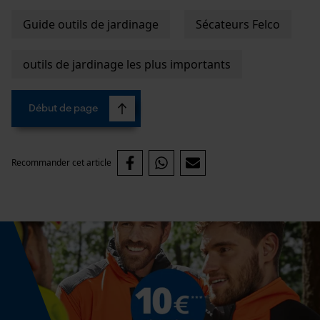
Cookies de performance et de
Guide outils de jardinage
Sécateurs Felco
fonctionnalité
outils de jardinage les plus importants
Loop54 Personalization
Début de page
Page d'accueil personnalisée
Panier sauvegardé
Recommander cet article
Salutation personnelle
Géo-IP et détection des
utilisateurs
Vidéos YouTube
Google Maps
Prise de contact par chat