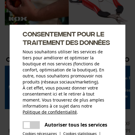
Consentement pour le
traitement des données
Nous souhaitons utiliser les services de
tiers pour améliorer et optimiser la
Comparaison des sécateurs Felco
boutique et nos services (fonctions de
confort, optimisation de la boutique). En
Sécateur
outre, nous souhaitons promouvoir nos
Sécateur
ergonomique Fe
produits (réseaux sociaux/marketing).
ergonomique Felco 7
12
À cet effet, vous pouvez donner votre
Modèle
Sécateur puissant
Sécateur puissa
consentement ici et le retirer à tout
avec poignée
avec poignée
moment. Vous trouverez de plus amples
tournante
tournante
informations à ce sujet dans notre
Politique de confidentialité
.
partager
{PR-
{PR-
Une erreur s'est produite. Veuillez
LoadData(XXFELCO-
LoadData(XXFE
Autoriser tous les services
partager
essayer encore.
Prix (T.T.C.)
07)} 0,00€ {/PR-
12)} 0,00€ {/PR-
Cookies nécessaires
|
Cookies statistiques
|