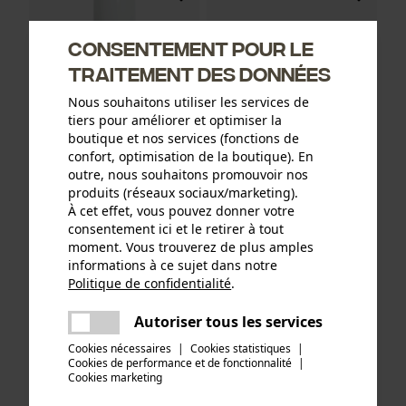
Consentement pour le
traitement des données
Nous souhaitons utiliser les services de
tiers pour améliorer et optimiser la
boutique et nos services (fonctions de
confort, optimisation de la boutique). En
outre, nous souhaitons promouvoir nos
produits (réseaux sociaux/marketing).
Spray cicatrisant et spray
Distributeur de pansements
À cet effet, vous pouvez donner votre
oculaire ACTIOMEDIC
ACTIOMEDIC EasyAid
consentement ici et le retirer à tout
moment. Vous trouverez de plus amples
informations à ce sujet dans notre
9,90 €*
26,90 €*
Politique de confidentialité
.
partager
Une erreur s'est produite. Veuillez
Autoriser tous les services
partager
essayer encore.
Cookies nécessaires
|
Cookies statistiques
|
Cookies de performance et de fonctionnalité
mail
|
Cookies marketing