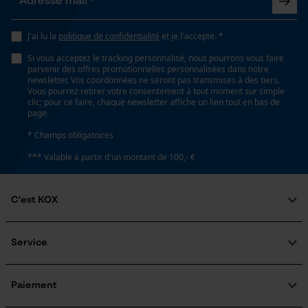
J'ai lu la
politique de confidentialité
et je l'accepte. *
Google Global Site Tag
Microsoft Advertising Universal
Si vous acceptez le tracking personnalisé, nous pourrons vous faire
Event Tracking
parvenir des offres promotionnelles personnalisées dans notre
newsletter. Vos coordonnées ne seront pas transmises à des tiers.
Survicate
Vous pourrez retirer votre consentement à tout moment sur simple
clic; pour ce faire, chaque newsletter affiche un lien tout en bas de
page.
* Champs obligatoires
*** Valable à partir d'un montant de 100,- €
C'est KOX
Qui sommes-nous?
Engagement social
Service
Guide pratique
Questions fréquemment posées
KOX Harvester
KOX Catalogue
Inscription à la newsletter
Paiement
Traitement des retours