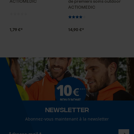
ACTIOMEDIC
de premiers soins outdoor
ACTIOMEDIC
Loop54 Personalization
1,79 €*
14,90 €*
Page d'accueil personnalisée
Panier sauvegardé
Salutation personnelle
Géo-IP et détection des
utilisateurs
Vidéos YouTube
Google Maps
Prise de contact par chat
Newsletter
Abonnez-vous maintenant à la newsletter
Cookies marketing