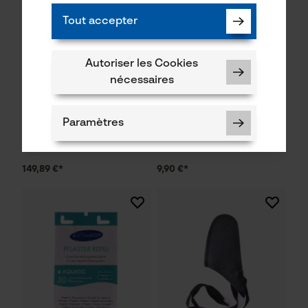
Tout accepter
Autoriser les Cookies
nécessaires
Trousse de secours/trousse
Pansement élastique rapide
de premiers soins
ACTIOMEDIC couleur peau
ACTIOMEDIC Multi
Paramètres
149,89 €*
9,90 €*
Cookies nécessaires
Vérifier linstallation de cookies