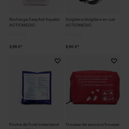
ID de session
Sauvegarder les préférences
pour traitement des données
Recharge EasyAid Aquatic
Doigtiers/doigtiers en cuir
Econda Tag Manager
ACTIOMEDIC
ACTIOMEDIC
Cookies statistiques
3,98 €*
5,90 €*
Econda Analytics
Mouseflow Web Analytics Tool
Fact-Finder Tracking
Cookies de performance et de
Poche de froid instantané
Trousse de secours/trousse
fonctionnalité