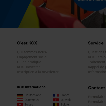
C'est KOX
Service
Qui sommes-nous?
Questions
Engagement social
KOX Catal
Guide pratique
Traitement
KOX Harvester
Rappel de 
Inscription à la newsletter
Information
KOX International
Contact
Deutschland
France
Formulaire
Österreich
Schweiz
Formulair
Suisse
België