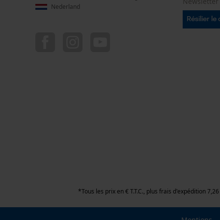
Newsletter
Nederland
Résilier le
*Tous les prix en € T.T.C., plus frais d'expédition 7
Mentions