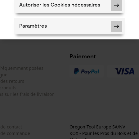
* Champs obligat
Autoriser les Cookies nécessaires
*** Valable à par
Paramètres
Paiement
Cookies nécessaires
 fréquemment posées
ogue
 des retours
produits
s sur les frais de livraison
Vérifier linstallation de cookies
ID de session
Sauvegarder les préférences pour
traitement des données
 de contact
Oregon Tool Europe SA/NV
Econda Tag Manager
e de commande
KOX - Pour les Pros du Bois et de 