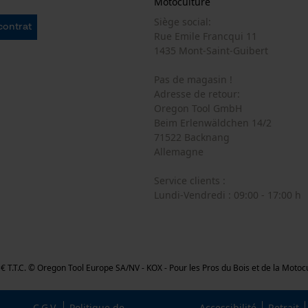
Motoculture
Siège social:
 contrat
Cookies statistiques
Rue Emile Francqui 11
1435 Mont-Saint-Guibert
Pas de magasin !
Adresse de retour:
Oregon Tool GmbH
Econda Analytics
Beim Erlenwäldchen 14/2
Mouseflow Web Analytics Tool
71522 Backnang
Allemagne
Fact-Finder Tracking
Service clients :
Lundi-Vendredi : 09:00 - 17:00 h
Cookies de performance et de
fonctionnalité
,26 € T.T.C. © Oregon Tool Europe SA/NV - KOX - Pour les Pros du Bois et de la Moto
Loop54 Personalization
Page d'accueil personnalisée
C.G.V.
Politique de
Accessibilité
Retrait