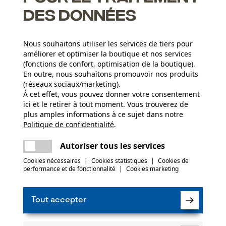
des données
Nous souhaitons utiliser les services de tiers pour
améliorer et optimiser la boutique et nos services
(fonctions de confort, optimisation de la boutique).
N
En outre, nous souhaitons promouvoir nos produits
(réseaux sociaux/marketing).
À cet effet, vous pouvez donner votre consentement
Abonnez-vo
ici et le retirer à tout moment. Vous trouverez de
plus amples informations à ce sujet dans notre
Politique de confidentialité
partager
.
Une erreur s'est produite. Veuillez essayer
encore.
mail
Autoriser tous les services
J'ai lu la
politique
Cookies nécessaires
|
Cookies statistiques
|
Cookies de
performance et de fonctionnalité
|
Cookies marketing
Si vous acceptez 
faire parvenir d
notre newsletter
des tiers. Vous p
Tout accepter
moment sur simple
un lien tout en b