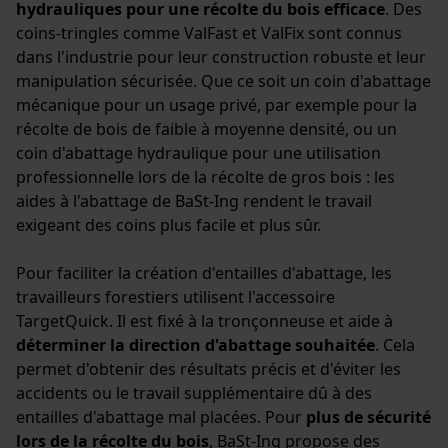
hydrauliques pour une récolte du bois efficace
. Des
coins-tringles comme ValFast et ValFix sont connus
Cookies marketing
dans l'industrie pour leur construction robuste et leur
manipulation sécurisée. Que ce soit un coin d'abattage
mécanique pour un usage privé, par exemple pour la
récolte de bois de faible à moyenne densité, ou un
coin d'abattage hydraulique pour une utilisation
Google Global Site Tag
professionnelle lors de la récolte de gros bois : les
Microsoft Advertising Universal
Event Tracking
aides à l'abattage de BaSt-Ing rendent le travail
exigeant des coins plus facile et plus sûr.
Survicate
Pour faciliter la création d'entailles d'abattage, les
travailleurs forestiers utilisent l'accessoire
TargetQuick. Il est fixé à la tronçonneuse et aide à
déterminer la direction d'abattage souhaitée
. Cela
permet d'obtenir des résultats précis et d'éviter les
accidents ou le travail supplémentaire dû à des
entailles d'abattage mal placées. Pour
plus de sécurité
lors de la récolte du bois
, BaSt-Ing propose des