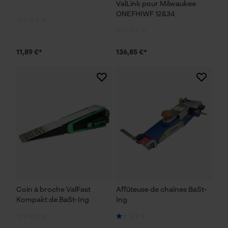
ValLink pour Milwaukee
ONEFHIWF 12&34
11,89 €*
136,85 €*
Coin à broche ValFast
Affûteuse de chaînes BaSt-
Kompakt de BaSt-Ing
Ing