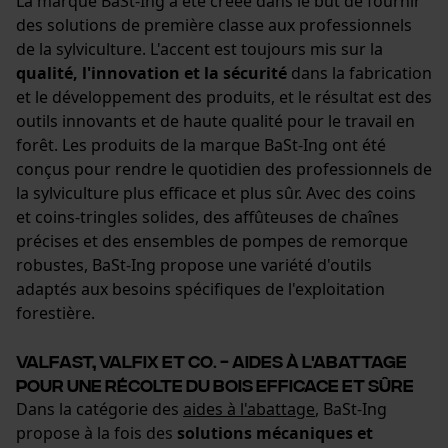
La marque BaSt-Ing a été créée dans le but de fournir
des solutions de première classe aux professionnels
de la sylviculture. L'accent est toujours mis sur la
Cookies de performance et de
qualité, l'innovation et la sécurité
dans la fabrication
fonctionnalité
et le développement des produits, et le résultat est des
outils innovants et de haute qualité pour le travail en
forêt. Les produits de la marque BaSt-Ing ont été
conçus pour rendre le quotidien des professionnels de
Loop54 Personalization
la sylviculture plus efficace et plus sûr. Avec des coins
et coins-tringles solides, des affûteuses de chaînes
Page d'accueil personnalisée
précises et des ensembles de pompes de remorque
Panier sauvegardé
robustes, BaSt-Ing propose une variété d'outils
Salutation personnelle
adaptés aux besoins spécifiques de l'exploitation
Géo-IP et détection des
forestière.
utilisateurs
Vidéos YouTube
ValFast, ValFix et Co. - Aides à l'abattage
pour une récolte du bois efficace et sûre
Google Maps
Dans la catégorie des
aides à l'abattage
, BaSt-Ing
Prise de contact par chat
propose à la fois des
solutions mécaniques et