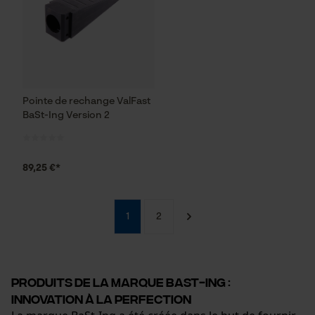
Vérifier linstallation de cookies
ID de session
Sauvegarder les préférences
pour traitement des données
Pointe de rechange ValFast
BaSt-Ing Version 2
Econda Tag Manager
89,25 €*
Cookies statistiques
1
2
Econda Analytics
Mouseflow Web Analytics Tool
Produits de la marque BaSt-Ing :
Innovation à la perfection
Fact-Finder Tracking