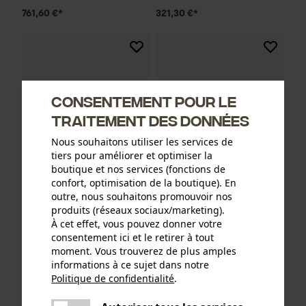
761,60 €*
321,30 €*
Consentement pour le
traitement des données
Nous souhaitons utiliser les services de
tiers pour améliorer et optimiser la
boutique et nos services (fonctions de
confort, optimisation de la boutique). En
outre, nous souhaitons promouvoir nos
BaSt-Ing Coin à
Coin a vis BaSt-Ing UniVal
produits (réseaux sociaux/marketing).
pousser/coin d'abattage
À cet effet, vous pouvez donner votre
MiniFix
consentement ici et le retirer à tout
moment. Vous trouverez de plus amples
informations à ce sujet dans notre
Politique de confidentialité
.
291,55 €*
535,50 €*
partager
Une erreur s'est produite. Veuillez