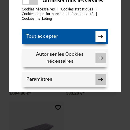
Autoriser tous les services
partager
essayer encore.
Cookies nécessaires
|
Cookies statistiques
|
Cookies de performance et de fonctionnalité
mail
|
Cookies marketing
Tout accepter
Autoriser les Cookies
nécessaires
BaSt-Ing PullFast 1800 treuil
BaSt-Ing PumpFast Set de
pour visseuse sans fil
pompe pour remorque
Paramètres
1.094,80 €*
333,20 €*
Cookies nécessaires