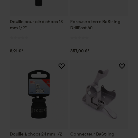
Douille pour clé à chocs 13
Foreuse à terre BaSt-Ing
mm 1/2''
DrillFast 60
8,91 €*
357,00 €*
Douille à chocs 24 mm 1/2
Connecteur BaSt-Ing