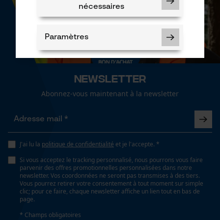
nécessaires
Paramètres
Newsletter
Abonnez-vous maintenant à la newsletter
Cookies nécessaires
J'ai lu la
politique de confidentialité
et je l'accepte. *
Vérifier linstallation de cookies
Si vous acceptez le tracking personnalisé, nous pourrons vous faire
parvenir des offres promotionnelles personnalisées dans notre
ID de session
newsletter. Vos coordonnées ne seront pas transmises à des tiers.
Sauvegarder les préférences
Vous pourrez retirer votre consentement à tout moment sur simple
pour traitement des données
clic; pour ce faire, chaque newsletter affiche un lien tout en bas de
page.
Econda Tag Manager
* Champs obligatoires