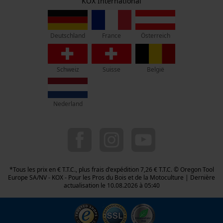
Siège social:
KOX International
Vie privéé
Page d'accueil personnalisée
Rue Emile Francqui 11
1435 Mont-Saint-Guibert
Panier sauvegardé
France
Österreich
Deutschland
Salutation personnelle
Pas de magasin !
Adresse de retour:
Géo-IP et détection des
utilisateurs
Oregon Tool GmbH
Schweiz
Suisse
België
Beim Erlenwäldchen 14/2
Vidéos YouTube
71522 Backnang
Allemagne
Google Maps
Nederland
Prise de contact par chat
Service clients :
Lundi-Vendredi : 09:00 - 17:00 h
078 15 82 22
Cookies marketing
info-be@kox.eu
*Tous les prix en € T.T.C., plus frais d'expédition 7,26 € T.T.C. © Oregon Tool
Europe SA/NV - KOX - Pour les Pros du Bois et de la Motoculture | Dernière
actualisation le 10.08.2026 à 05:40
Google Global Site Tag
Microsoft Advertising Universal
Event Tracking