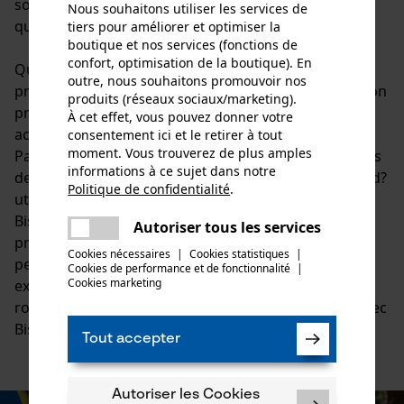
solide et une grande résistance dans une utilisation
Nous souhaitons utiliser les services de
quotidienne.
tiers pour améliorer et optimiser la
boutique et nos services (fonctions de
confort, optimisation de la boutique). En
Qu?il s?agisse d?outils, d?accessoires ou d?aides
outre, nous souhaitons promouvoir nos
pratiques pour un usage professionnel ou privé, Bison
produits (réseaux sociaux/marketing).
propose des solutions bien pensées avec un fort
À cet effet, vous pouvez donner votre
accent sur la fonctionnalité et la longévité.
consentement ici et le retirer à tout
moment. Vous trouverez de plus amples
Particulièrement en forêt et pour les travaux intensifs
informations à ce sujet dans notre
de jardinage, les utilisateurs apprécient la simplicité d?
Politique de confidentialité
.
utilisation et la qualité résistante.
partager
Bison est connue pour son excellent rapport qualité-
Une erreur s'est produite. Veuillez
Autoriser tous les services
partager
prix, ses produits orientés vers la pratique et ses
essayer encore.
Cookies nécessaires
|
Cookies statistiques
|
performances fiables même dans des conditions
Cookies de performance et de fonctionnalité
mail
|
Cookies marketing
exigeantes. Ceux qui misent sur un équipement
robuste et une qualité éprouvée font le bon choix avec
Bison.
Tout accepter
Autoriser les Cookies