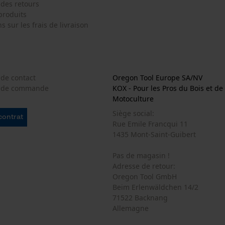
 des retours
produits
s sur les frais de livraison
Loop54 Personalization
Page d'accueil personnalisée
Panier sauvegardé
 de contact
Oregon Tool Europe SA/NV
Salutation personnelle
e de commande
KOX - Pour les Pros du Bois et de 
Motoculture
Géo-IP et détection des utilisateurs
Siège social:
Vidéos YouTube
 contrat
Rue Emile Francqui 11
Google Maps
1435 Mont-Saint-Guibert
Prise de contact par chat
Pas de magasin !
Adresse de retour:
Oregon Tool GmbH
Cookies marketing
Beim Erlenwäldchen 14/2
71522 Backnang
Allemagne