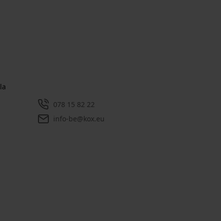
la
078 15 82 22
info-be@kox.eu