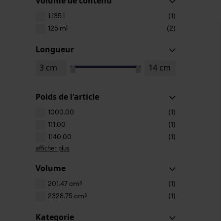
Volume de contenu
1.135 l
(1)
125 ml
(2)
Longueur
Poids de l'article
1000.00
(1)
111.00
(1)
1140.00
(1)
afficher plus
Volume
201.47 cm³
(1)
2328.75 cm³
(1)
Kategorie