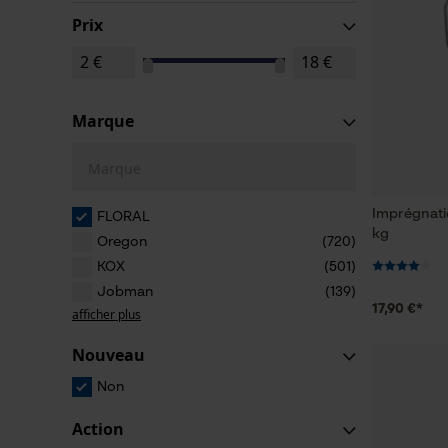
Prix
Marque
Marque
Imprégnatio
FLORAL
kg
Oregon
(720)
KOX
(501)
Jobman
(139)
17,90 €*
afficher plus
Nouveau
Non
Action