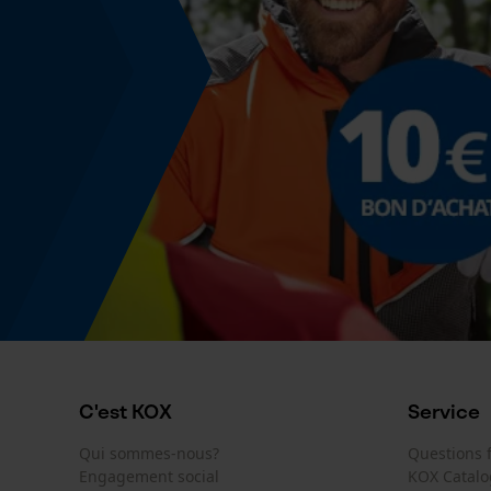
C'est KOX
Service
Qui sommes-nous?
Questions
Engagement social
KOX Catal