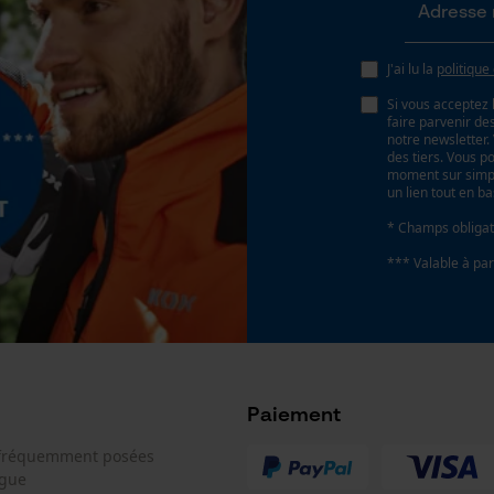
Sauvegarder les préférences pour
traitement des données
J'ai lu la
politique
Econda Tag Manager
Si vous acceptez 
faire parvenir d
notre newsletter
des tiers. Vous p
Cookies statistiques
moment sur simple
un lien tout en b
* Champs obligat
*** Valable à par
Econda Analytics
Mouseflow Web Analytics Tool
Fact-Finder Tracking
Paiement
Cookies de performance et de
 fréquemment posées
fonctionnalité
ogue