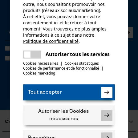
outre, nous souhaitons promouvoir nos
Newsletter
produits (réseaux sociaux/marketing).
À cet effet, vous pouvez donner votre
Abonnez-vous maintenant à la newsletter
consentement ici et le retirer à tout
moment. Vous trouverez de plus amples
informations à ce sujet dans notre
Politique de confidentialité
.
partager
J'ai lu la
politique de confidentialité
et je l'accepte. *
Une erreur s'est produite. Veuillez
Autoriser tous les services
partager
Si vous acceptez le tracking personnalisé, nous pourrons vous faire
essayer encore.
parvenir des offres promotionnelles personnalisées dans notre
Cookies nécessaires
|
Cookies statistiques
|
newsletter. Vos coordonnées ne seront pas transmises à des tiers.
Cookies de performance et de fonctionnalité
mail
|
Vous pourrez retirer votre consentement à tout moment sur simple
Cookies marketing
clic; pour ce faire, chaque newsletter affiche un lien tout en bas de
page.
Tout accepter
* Champs obligatoires
*** Valable à partir d'un montant de 100,- €
Autoriser les Cookies
nécessaires
C'est KOX
Qui sommes-nous?
Paramètres