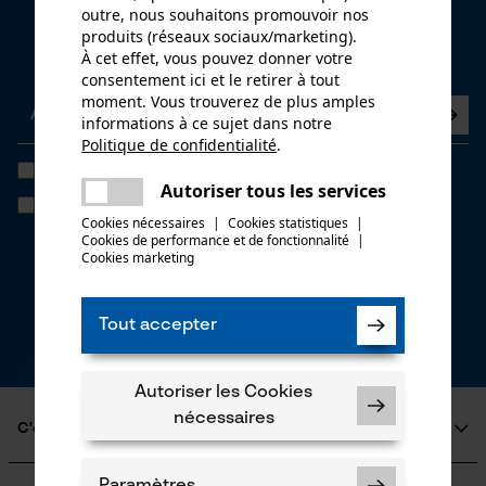
outre, nous souhaitons promouvoir nos
Newsletter
produits (réseaux sociaux/marketing).
À cet effet, vous pouvez donner votre
Abonnez-vous maintenant à la newsletter
consentement ici et le retirer à tout
moment. Vous trouverez de plus amples
informations à ce sujet dans notre
Politique de confidentialité
.
partager
J'ai lu la
politique de confidentialité
et je l'accepte. *
Une erreur s'est produite. Veuillez
Autoriser tous les services
partager
Si vous acceptez le tracking personnalisé, nous pourrons vous faire
essayer encore.
parvenir des offres promotionnelles personnalisées dans notre
Cookies nécessaires
|
Cookies statistiques
|
newsletter. Vos coordonnées ne seront pas transmises à des tiers.
Cookies de performance et de fonctionnalité
mail
|
Vous pourrez retirer votre consentement à tout moment sur simple
Cookies marketing
clic; pour ce faire, chaque newsletter affiche un lien tout en bas de
page.
Tout accepter
* Champs obligatoires
*** Valable à partir d'un montant de 100,- €
Autoriser les Cookies
nécessaires
C'est KOX
Qui sommes-nous?
Paramètres