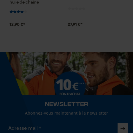
huile de chaîne
Econda Analytics
Mouseflow Web Analytics Tool
12,90 €*
27,91 €*
Fact-Finder Tracking
Cookies de performance et de
fonctionnalité
Loop54 Personalization
Page d'accueil personnalisée
Newsletter
Panier sauvegardé
Abonnez-vous maintenant à la newsletter
Salutation personnelle
Géo-IP et détection des
utilisateurs