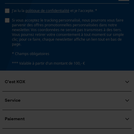
Vidéos YouTube
J'ai lu la
politique de confidentialité
et je l'accepte. *
Google Maps
Si vous acceptez le tracking personnalisé, nous pourrons vous faire
parvenir des offres promotionnelles personnalisées dans notre
Prise de contact par chat
newsletter. Vos coordonnées ne seront pas transmises à des tiers.
Vous pourrez retirer votre consentement à tout moment sur simple
clic; pour ce faire, chaque newsletter affiche un lien tout en bas de
page.
Cookies marketing
* Champs obligatoires
*** Valable à partir d'un montant de 100,- €
Google Global Site Tag
C'est KOX
Microsoft Advertising Universal
Event Tracking
Qui sommes-nous?
Engagement social
Service
Survicate
Guide pratique
Questions fréquemment posées
KOX Harvester
KOX Catalogue
Inscription à la newsletter
Paiement
Traitement des retours
Rappel de produits