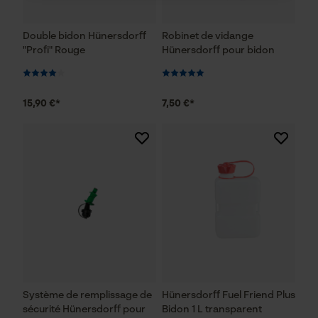
Double bidon Hünersdorff
Robinet de vidange
Cookies nécessaires
"Profi" Rouge
Hünersdorff pour bidon
15,90 €*
7,50 €*
Vérifier linstallation de cookies
ID de session
Sauvegarder les préférences
pour traitement des données
Econda Tag Manager
Cookies statistiques
Système de remplissage de
Hünersdorff Fuel Friend Plus
sécurité Hünersdorff pour
Bidon 1 L transparent