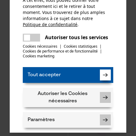
À cet effet, vous pouvez donner votre
consentement ici et le retirer à tout
moment. Vous trouverez de plus amples
informations à ce sujet dans notre
Politique de confidentialité
.
partager
Une erreur s'est produite. Veuillez
Autoriser tous les services
partager
Bec verseur de rechange
Hünersdorff Bidon de
essayer encore.
Cookies nécessaires
|
Cookies statistiques
|
Hünersdorff
carburant 5 L transparent
Cookies de performance et de fonctionnalité
mail
|
Cookies marketing
5,90 €*
5,51 €*
Tout accepter
NOUVEAU
Autoriser les Cookies
nécessaires
Paramètres