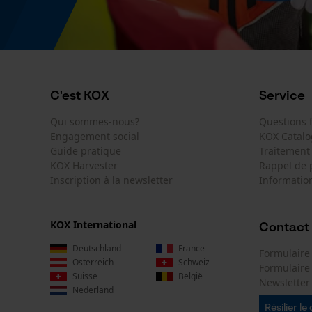
C'est KOX
Service
Qui sommes-nous?
Questions
Engagement social
KOX Catal
Guide pratique
Traitement
KOX Harvester
Rappel de 
Inscription à la newsletter
Information
KOX International
Contact
Deutschland
France
Formulaire
Österreich
Schweiz
Formulair
Suisse
België
Newsletter
Nederland
Résilier le