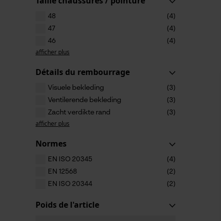
Taille chaussures / pointure
48
(4)
47
(4)
46
(4)
afficher plus
Détails du rembourrage
Visuele bekleding
(3)
Ventilerende bekleding
(3)
Zacht verdikte rand
(3)
afficher plus
Normes
EN ISO 20345
(4)
EN 12568
(2)
EN ISO 20344
(2)
Poids de l'article