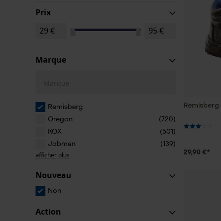
Prix
Marque
Marque
Remisberg 
Remisberg
Oregon
(720)
KOX
(501)
Jobman
(139)
29,90 €*
afficher plus
Nouveau
Non
Action