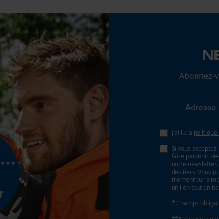
Vérifier linstallation de cookies
ID de session
N
Sauvegarder les préférences pour
traitement des données
Abonnez-vo
Econda Tag Manager
Cookies statistiques
J'ai lu la
politique
Si vous acceptez 
faire parvenir d
notre newsletter
des tiers. Vous p
moment sur simple
Econda Analytics
un lien tout en b
Mouseflow Web Analytics Tool
* Champs obligat
Fact-Finder Tracking
*** Valable à par