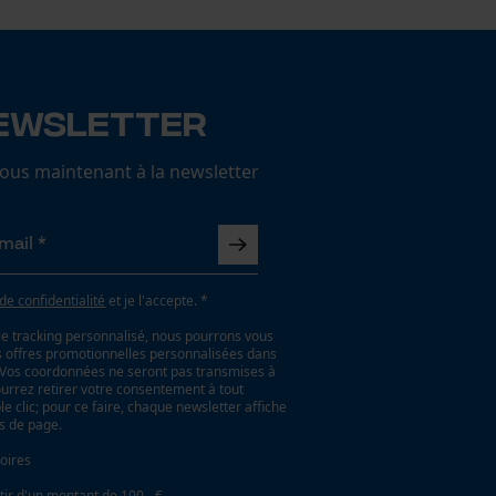
ewsletter
us maintenant à la newsletter
 de confidentialité
et je l'accepte. *
le tracking personnalisé, nous pourrons vous
es offres promotionnelles personnalisées dans
. Vos coordonnées ne seront pas transmises à
ourrez retirer votre consentement à tout
 clic; pour ce faire, chaque newsletter affiche
as de page.
oires
tir d'un montant de 100,- €