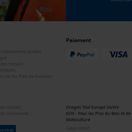
Cookies de performance et de
fonctionnalité
Paiement
Loop54 Personalization
 fréquemment posées
ogue
Page d'accueil personnalisée
 des retours
produits
Panier sauvegardé
s sur les frais de livraison
Salutation personnelle
Géo-IP et détection des utilisateurs
Vidéos YouTube
 de contact
Oregon Tool Europe SA/NV
Google Maps
e de commande
KOX - Pour les Pros du Bois et de 
Prise de contact par chat
Motoculture
Siège social:
 contrat