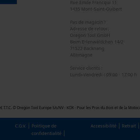
Rue Emile Francqui 11
1435 Mont-Saint-Guibert
Cookies marketing
Pas de magasin !
Adresse de retour:
Oregon Tool GmbH
Google Global Site Tag
Beim Erlenwäldchen 14/2
71522 Backnang
Microsoft Advertising Universal Event
Tracking
Allemagne
Survicate
Service clients :
Lundi-Vendredi : 09:00 - 17:00 h
,26 € T.T.C. © Oregon Tool Europe SA/NV - KOX - Pour les Pros du Bois et de la Moto
C.G.V.
Politique de
Accessibilité
Retrait
confidentialité