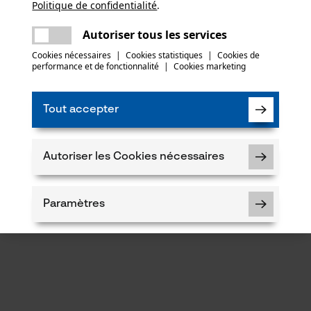
Politique de confidentialité
partager
.
Une erreur s'est produite. Veuillez essayer
encore.
mail
Autoriser tous les services
Cookies nécessaires
|
Cookies statistiques
|
Cookies de
performance et de fonctionnalité
|
Cookies marketing
Tout accepter
Autoriser les Cookies nécessaires
Paramètres
Cookies nécessaires