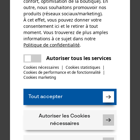
confort, optimisation de la boutique). En
outre, nous souhaitons promouvoir nos
produits (réseaux sociaux/marketing).
À cet effet, vous pouvez donner votre
consentement ici et le retirer à tout
moment. Vous trouverez de plus amples
informations à ce sujet dans notre
Politique de confidentialité
.
partager
Une erreur s'est produite. Veuillez
Autoriser tous les services
partager
Spray silicone Soppec
Spray vaseline Soppec
essayer encore.
Cookies nécessaires
|
Cookies statistiques
|
500ml
500ml
Cookies de performance et de fonctionnalité
mail
|
Cookies marketing
6,90 €*
7,50 €*
Tout accepter
Autoriser les Cookies
nécessaires