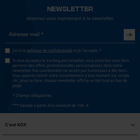
Newsletter
Abonnez-vous maintenant à la newsletter
Econda Analytics
Mouseflow Web Analytics Tool
J'ai lu la
politique de confidentialité
et je l'accepte. *
Fact-Finder Tracking
Si vous acceptez le tracking personnalisé, nous pourrons vous faire
parvenir des offres promotionnelles personnalisées dans notre
newsletter. Vos coordonnées ne seront pas transmises à des tiers.
Vous pourrez retirer votre consentement à tout moment sur simple
Cookies de performance et de
clic; pour ce faire, chaque newsletter affiche un lien tout en bas de
fonctionnalité
page.
* Champs obligatoires
*** Valable à partir d'un montant de 100,- €
Loop54 Personalization
Page d'accueil personnalisée
C'est KOX
Panier sauvegardé
Qui sommes-nous?