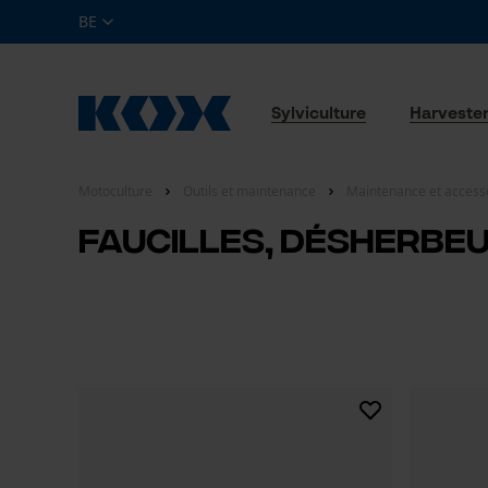
BE
Sylviculture
Harveste
Motoculture
Outils et maintenance
Maintenance et access
Faucilles, désherbeu