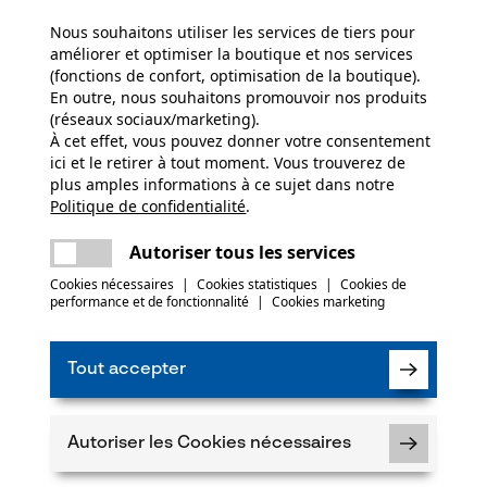
N
Nous souhaitons utiliser les services de tiers pour
améliorer et optimiser la boutique et nos services
(fonctions de confort, optimisation de la boutique).
Abonnez-vo
En outre, nous souhaitons promouvoir nos produits
(réseaux sociaux/marketing).
À cet effet, vous pouvez donner votre consentement
ici et le retirer à tout moment. Vous trouverez de
plus amples informations à ce sujet dans notre
J'ai lu la
politique
Politique de confidentialité
partager
.
Une erreur s'est produite. Veuillez essayer
encore.
Si vous acceptez 
mail
Autoriser tous les services
faire parvenir d
notre newsletter
Cookies nécessaires
|
Cookies statistiques
|
Cookies de
des tiers. Vous p
performance et de fonctionnalité
|
Cookies marketing
moment sur simple
un lien tout en b
* Champs obligat
Tout accepter
*** Valable à par
Autoriser les Cookies nécessaires