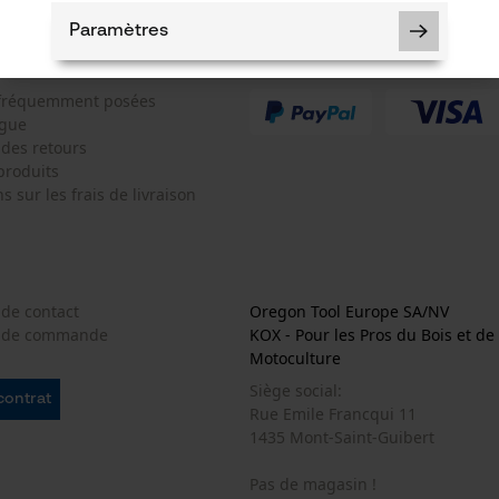
Paramètres
Paiement
 fréquemment posées
ogue
 des retours
Cookies nécessaires
produits
s sur les frais de livraison
Vérifier linstallation de cookies
 de contact
Oregon Tool Europe SA/NV
ID de session
e de commande
KOX - Pour les Pros du Bois et de 
Sauvegarder les préférences pour
Motoculture
traitement des données
Siège social:
Econda Tag Manager
 contrat
Rue Emile Francqui 11
1435 Mont-Saint-Guibert
Pas de magasin !
Cookies statistiques