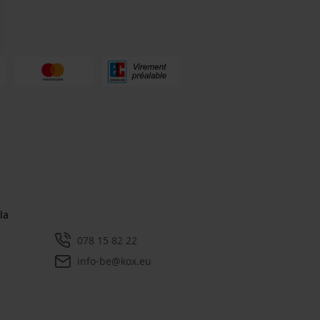
la
078 15 82 22
info-be@kox.eu