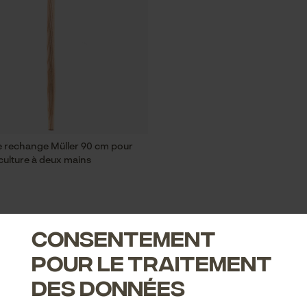
 rechange Müller 90 cm pour
 culture à deux mains
Consentement
pour le traitement
des données