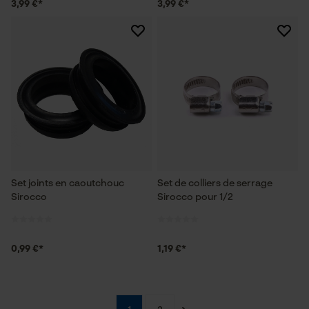
3,99 €*
3,99 €*
Cookies nécessaires
Vérifier linstallation de cookies
ID de session
Sauvegarder les préférences
pour traitement des données
Econda Tag Manager
Set joints en caoutchouc
Set de colliers de serrage
Sirocco
Sirocco pour 1/2
Cookies statistiques
0,99 €*
1,19 €*
Econda Analytics