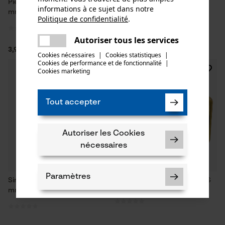
Pièce de tuyau Sirocco MS 19
Pièce filetée Sirocco MS
informations à ce sujet dans notre
mm 3/4
filetage femelle 1/2
Politique de confidentialité
.
partager
Une erreur s'est produite. Veuillez
Autoriser tous les services
partager
essayer encore.
3,99 €*
3,99 €*
Cookies nécessaires
|
Cookies statistiques
|
Cookies de performance et de fonctionnalité
mail
|
Cookies marketing
Tout accepter
Autoriser les Cookies
nécessaires
Paramètres
Sirocco MS Pièces filetées 19
Raccord aveugle Sirocco MS
mm 3/4"