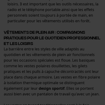
Google Maps
loisirs. Il est important que les outils nécessaires, la
radio et le téléphone portable ainsi que les effets
Prise de contact par chat
personnels soient toujours à portée de main, en
particulier pour les vêtements utilisés en forêt.
Cookies marketing
Vêtements de plein air : compagnons
pratiques pour le quotidien professionnel
et les loisirs
La barrière entre les styles de ville adaptés au
Google Global Site Tag
quotidien et les vêtements de plein air fonctionnels
Microsoft Advertising Universal
pour les occasions spéciales est floue. Les basiques
Event Tracking
comme les vestes polaires douillettes, les gilets
Survicate
pratiques et les pulls à capuche décontractés ont leur
place dans chaque armoire. Les vestes en fibre polaire
à isolation thermique optimale se distinguent
également par leur
design sportif
. Elles se portent
aussi bien avec un pantalon de travail qu'avec un jean.