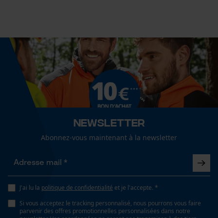
Newsletter
Abonnez-vous maintenant à la newsletter
J'ai lu la
politique de confidentialité
et je l'accepte. *
Si vous acceptez le tracking personnalisé, nous pourrons vous faire
parvenir des offres promotionnelles personnalisées dans notre