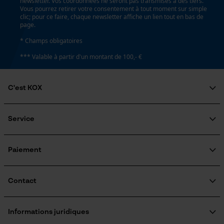
newsletter. Vos coordonnées ne seront pas transmises à des tiers.
Vous pourrez retirer votre consentement à tout moment sur simple
clic; pour ce faire, chaque newsletter affiche un lien tout en bas de
page.
* Champs obligatoires
*** Valable à partir d'un montant de 100,- €
C'est KOX
Qui sommes-nous?
Engagement social
Service
Guide pratique
Questions fréquemment posées
KOX Harvester
KOX Catalogue
Inscription à la newsletter
Paiement
Traitement des retours
Rappel de produits
Informations sur les frais de livraison
Contact
Formulaire de contact
Formulaire de commande
Informations juridiques
Newsletter