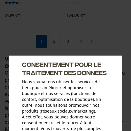
51,99 €*
134,00 €*
1
2
3
4
Vêtements de plein air : bien protégé
Consentement pour le
contre le vent et les intempéries
traitement des données
Que ce soit pour travailler en forêt et dans le jardin ou
pour les loisirs : les personnes qui passent beaucoup
Nous souhaitons utiliser les services de
de temps à l'extérieur ont besoin de vêtements
tiers pour améliorer et optimiser la
boutique et nos services (fonctions de
adaptés ! L'offre va de vêtements fonctionnels aux
confort, optimisation de la boutique). En
vestes de plein air pour hommes qui résistent à tous
outre, nous souhaitons promouvoir nos
les défis, en passant par les chemises en flanelle
produits (réseaux sociaux/marketing).
polyvalentes. Que vous soyez un travailleur forestier
À cet effet, vous pouvez donner votre
ou un amateur de plein air : les vêtements de plein air
consentement ici et le retirer à tout
moment. Vous trouverez de plus amples
KOX offrent une protection optimale pour toutes vos