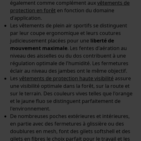
également comme complément aux
vêtements de
Mouseflow Web Analytics Tool
protection en forêt
en fonction du domaine
Fact-Finder Tracking
d'application.
Les vêtements de plein air sportifs se distinguent
par leur coupe ergonomique et leurs coutures
judicieusement placées pour une
liberté de
Cookies de performance et de
mouvement maximale
. Les fentes d'aération au
fonctionnalité
niveau des aisselles ou du dos contribuent à une
régulation optimale de l'humidité. Les fermetures
éclair au niveau des jambes ont le même objectif.
Les
vêtements de protection haute visibilité
assure
Loop54 Personalization
une visibilité optimale dans la forêt, sur la route et
Page d'accueil personnalisée
sur le terrain. Des couleurs vives telles que l'orange
et le jaune fluo se distinguent parfaitement de
Panier sauvegardé
l'environnement.
Salutation personnelle
De nombreuses poches extérieures et intérieures,
Géo-IP et détection des
en partie avec des fermetures à glissière ou des
utilisateurs
doublures en mesh, font des gilets softshell et des
Vidéos YouTube
gilets en fibres le choix parfait pour le travail et les