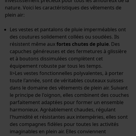
investissement précieux pour tous les amoureux de la
Cookies nécessaires
nature. Voici les caractéristiques des vêtements de
plein air:
Les vestes et pantalons de pluie imperméables ont
des coutures solidement collées ou soudées. Ils
Vérifier linstallation de cookies
résistent même aux
fortes chutes de pluie
. Des
capuches généreuses et des fermetures à glissière
ID de session
et à boutons dissimulées complètent cet
Sauvegarder les préférences
pour traitement des données
équipement robuste par tous les temps.
li>Les vestes fonctionnelles polyvalentes, à porter
Econda Tag Manager
toute l'année, sont de véritables couteaux suisses
dans le domaine des vêtements de plein air. Suivant
le principe de l'oignon, elles combinent des couches
Cookies statistiques
parfaitement adaptées pour former un ensemble
harmonieux. Agréablement chaudes, régulant
l'humidité et résistantes aux intempéries, elles sont
des compagnes fidèles pour toutes les activités
imaginables en plein air. Elles conviennent
Econda Analytics