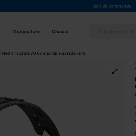
Bon de commande
r
Motoculture
Chasse
rotection auditive 3M ComTac VIII avec radio verte