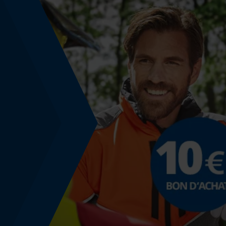
Énergie & performance
Indicateur de capacité de la batterie
Non
Nombre de piles/batteries
2 pcs
Fonction powerbank
Non
Coloris
Couleur
vert