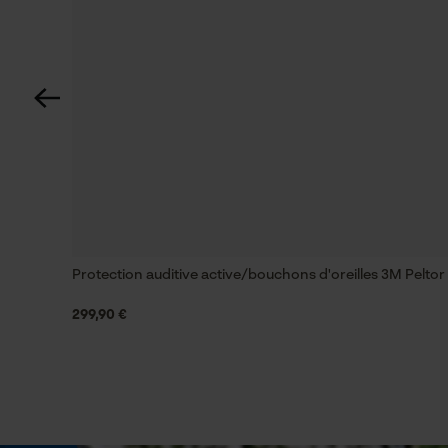
Spécifications techniques
Lubrification automatique de la chaîne
Non
Fonction de hachage
Non
Coupe en biais
Protection auditive active/bouchons d'oreilles 3M Pelt
Non
299,90 €
Remplacement de chaîne sans outil
Non