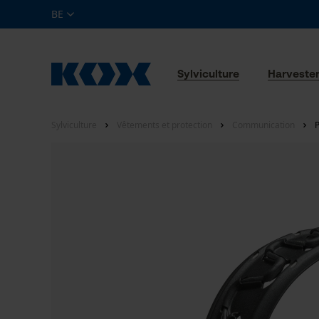
BE
Sylviculture
Harveste
Sylviculture
Vêtements et protection
Communication
P