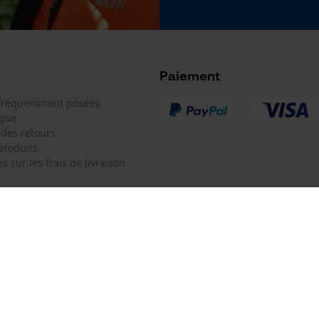
Google Global Site Tag
Microsoft Advertising Universal Event
Tracking
Survicate
Paiement
 fréquemment posées
ogue
 des retours
produits
s sur les frais de livraison
 de contact
Oregon Tool Europe SA/NV
e de commande
KOX - Pour les Pros du Bois et de 
Motoculture
Siège social:
 contrat
Rue Emile Francqui 11
1435 Mont-Saint-Guibert