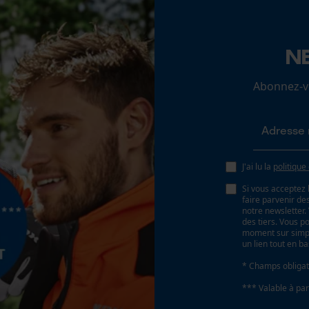
Batterie incluse
N
Loop54 Personalization
Batterie/piles non incluses
Page d'accueil personnalisée
Abonnez-vo
Panier sauvegardé
Type dalimentation électrique
Salutation personnelle
Pile
Géo-IP et détection des utilisateurs
Vidéos YouTube
J'ai lu la
politique
Google Maps
Si vous acceptez 
faire parvenir d
Prise de contact par chat
notre newsletter
des tiers. Vous p
moment sur simple
un lien tout en b
Cookies marketing
* Champs obligat
*** Valable à par