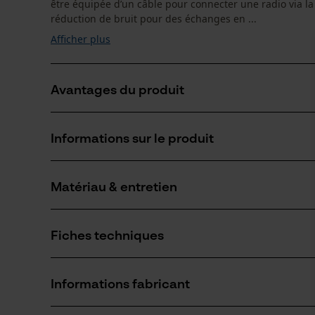
être équipée d’un câble pour connecter une radio via la
réduction de bruit pour des échanges en ...
Afficher plus
Avantages du produit
Protection auditive casquée contre les bruits impulsi
Informations sur le produit
Ajustement des paramètres audio pour chaque domaine
Mode protection auditive pour les environnements p
Matériau & entretien
Détails du produit
Type dactivité
Fiches techniques
Séjour dans un environnement bruyant
Matériau
Fiche de données de sécurité du produit (PDF)
Matériau principal
Informations fabricant
Plastique
Nombre de pièces
1 pcs