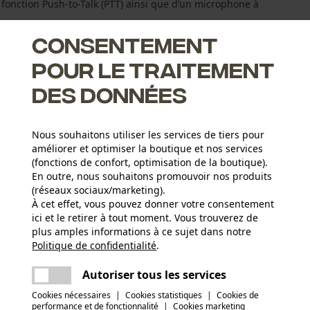
 fonction Push-to-Talk (PTT) ainsi que d’un microphone à
Consentement
pour le traitement
des données
fs et les niveaux de bruit élevés permanents
Nous souhaitons utiliser les services de tiers pour
 d’utilisation (Profils Audio Mission)
améliorer et optimiser la boutique et nos services
articulièrement bruyants
(fonctions de confort, optimisation de la boutique).
En outre, nous souhaitons promouvoir nos produits
(réseaux sociaux/marketing).
À cet effet, vous pouvez donner votre consentement
ici et le retirer à tout moment. Vous trouverez de
Groupe dâge
plus amples informations à ce sujet dans notre
adulte
Politique de confidentialité
partager
.
Une erreur s'est produite. Veuillez essayer
encore.
mail
Autoriser tous les services
Applications
Cookies nécessaires
|
Cookies statistiques
|
Cookies de
Logo imprimé
performance et de fonctionnalité
|
Cookies marketing