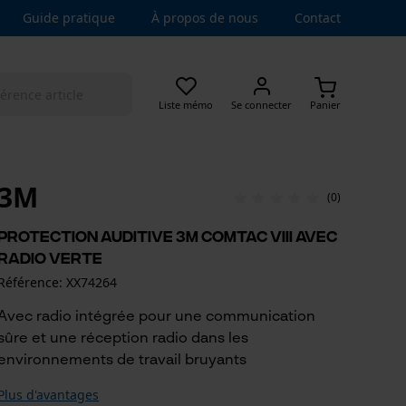
Guide pratique
À propos de nous
Contact
Liste mémo
Se connecter
Panier
3M
(0)
Protection auditive 3M ComTac VIII avec
radio verte
Référence: XX74264
Avec radio intégrée pour une communication
sûre et une réception radio dans les
environnements de travail bruyants
Plus d'avantages