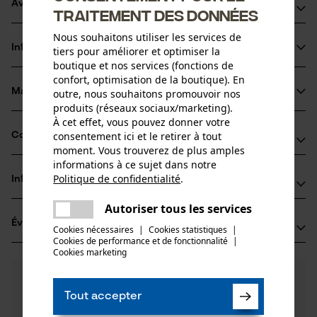
Avantages du produit
traitement des données
Application et changement faciles de la bande de
Nous souhaitons utiliser les services de
Informations sur le produit
tiers pour améliorer et optimiser la
transpiration
boutique et nos services (fonctions de
Avantage hygiénique grâce au nettoyage facile
confort, optimisation de la boutique). En
Matériau & entretien
outre, nous souhaitons promouvoir nos
Détails du produit
produits (réseaux sociaux/marketing).
À cet effet, vous pouvez donner votre
Type dactivité
consentement ici et le retirer à tout
Compatibilité
Matériau
Absorber
moment. Vous trouverez de plus amples
informations à ce sujet dans notre
Matériau principal
Politique de confidentialité
.
Informations fabricant
partager
Compatible avec
Plastique
Groupe dâge
Une erreur s'est produite. Veuillez
Autoriser tous les services
3M Deutschland GmbH
adulte
partager
essayer encore.
Casques 3M
Évaluations
(0)
Carl-Schurz-Str. 1
Cookies nécessaires
|
Cookies statistiques
|
Cookies de performance et de fonctionnalité
mail
|
Composition du matériau
41453 Neuss, Allemagne
Cookies marketing
Plastique
E-mail: innovation.de@3M.com
Nombre de pièces
0
Des questions ?
(0)
1 pcs
Site web: -
Recommander ce produit
Nos experts sont à votre disposition !
Tél.: + 49 0213 15 26 39 16
Tout accepter
Poser une