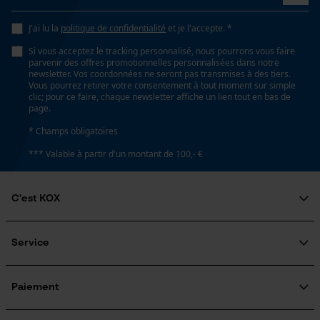
Non
Loop54 Personalization
J'ai lu la
politique de confidentialité
et je l'accepte. *
Page d'accueil personnalisée
Si vous acceptez le tracking personnalisé, nous pourrons vous faire
Tension de chaîne sans outil
parvenir des offres promotionnelles personnalisées dans notre
Panier sauvegardé
Non
newsletter. Vos coordonnées ne seront pas transmises à des tiers.
Vous pourrez retirer votre consentement à tout moment sur simple
Salutation personnelle
clic; pour ce faire, chaque newsletter affiche un lien tout en bas de
page.
Géo-IP et détection des
utilisateurs
Remplacement de chaîne sans outil
* Champs obligatoires
Non
Vidéos YouTube
*** Valable à partir d'un montant de 100,- €
Google Maps
Prise de contact par chat
Énergie & performance
C'est KOX
Qui sommes-nous?
Indicateur de capacité de la batterie
Engagement social
Non
Service
Cookies marketing
Guide pratique
Questions fréquemment posées
KOX Harvester
KOX Catalogue
Inscription à la newsletter
Paiement
Batterie incluse
Traitement des retours
Batterie/piles non incluses
Rappel de produits
Google Global Site Tag