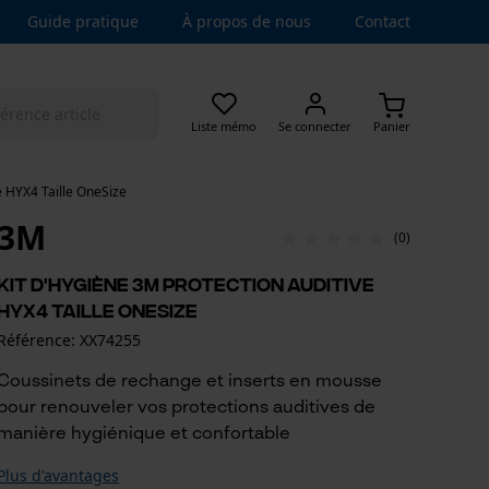
Guide pratique
À propos de nous
Contact
Liste mémo
Se connecter
Panier
e HYX4 Taille OneSize
3M
(0)
kit d'hygiène 3M protection auditive
HYX4 Taille OneSize
Référence: XX74255
Coussinets de rechange et inserts en mousse
pour renouveler vos protections auditives de
manière hygiénique et confortable
Plus d'avantages