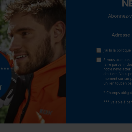
N
Loop54 Personalization
Abonnez-vo
Page d'accueil personnalisée
Panier sauvegardé
Salutation personnelle
Géo-IP et détection des utilisateurs
J'ai lu la
politique
Vidéos YouTube
Si vous acceptez 
faire parvenir d
Google Maps
notre newsletter
des tiers. Vous p
Prise de contact par chat
moment sur simple
un lien tout en b
* Champs obligat
Cookies marketing
*** Valable à par
Google Global Site Tag