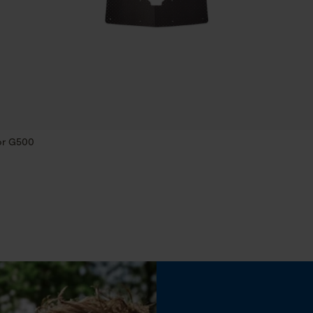
traitement des données
Coupe en biais
Non
Econda Tag Manager
Remplacement de chaîne sans outil
Cookies statistiques
Non
tor G500
Econda Analytics
Batterie incluse
Mouseflow Web Analytics Tool
Batterie/piles non incluses
Fact-Finder Tracking
Cookies de performance et de
fonctionnalité