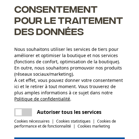
Consentement
pour le traitement
des données
acer la protection auditive complète
Nous souhaitons utiliser les services de tiers pour
améliorer et optimiser la boutique et nos services
(fonctions de confort, optimisation de la boutique).
En outre, nous souhaitons promouvoir nos produits
(réseaux sociaux/marketing).
Groupe dâge
À cet effet, vous pouvez donner votre consentement
adulte
ici et le retirer à tout moment. Vous trouverez de
plus amples informations à ce sujet dans notre
Matériau principal
Politique de confidentialité
partager
.
Une erreur s'est produite. Veuillez essayer
Plastique
Poids de larticle
encore.
mail
Autoriser tous les services
59.0 g
Cookies nécessaires
|
Cookies statistiques
|
Cookies de
(0)
performance et de fonctionnalité
|
Cookies marketing
Saison