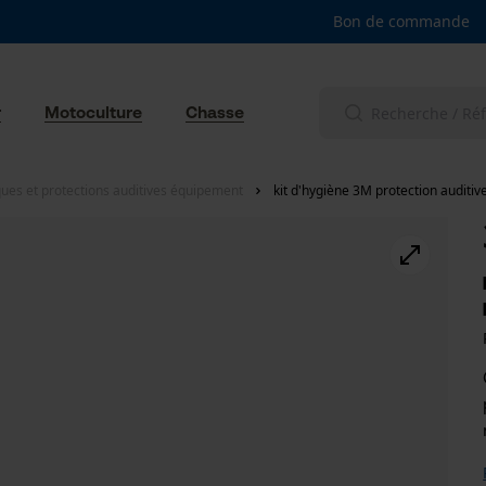
Bon de commande
r
Motoculture
Chasse
ues et protections auditives équipement
kit d'hygiène 3M protection auditiv