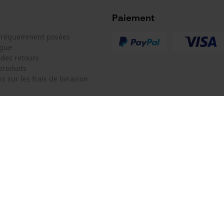
Microsoft Advertising Universal Event
Tracking
Paiement
Survicate
 fréquemment posées
ogue
 des retours
produits
s sur les frais de livraison
Référence fabricant
7000104048
 de contact
Oregon Tool Europe SA/NV
e de commande
KOX - Pour les Pros du Bois et de 
Motoculture
Siège social:
 contrat
Rue Emile Francqui 11
1435 Mont-Saint-Guibert
Pas de magasin !
Adresse de retour: