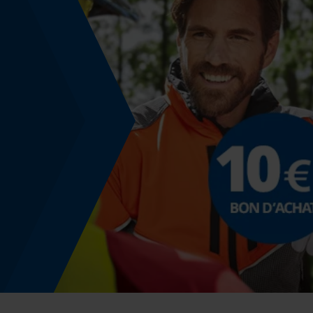
Consignes dutilisation
Le kit d'hygiène doit être remplacé tous les 6
mois.
Coloris
Couleur
noir
Modèle & collection
Nom du modèle
HYX4