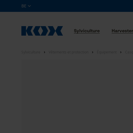
BE
Sylviculture
Harveste
Sylviculture
Vêtements et protection
Équipement
Casq