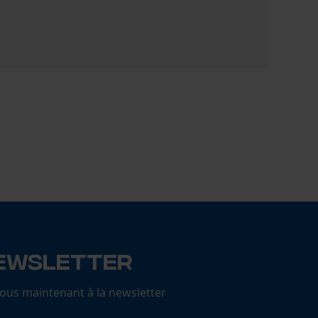
Chaînes de
22,45 €
ewsletter
us maintenant à la newsletter