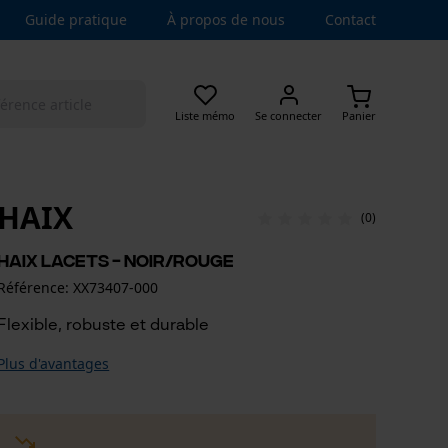
Guide pratique
À propos de nous
Contact
Liste mémo
Se connecter
Panier
HAIX
(0)
Haix lacets - noir/rouge
Référence: XX73407-000
Flexible, robuste et durable
Plus d'avantages