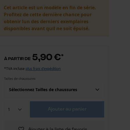
Cet article est un modèle en fin de série.
Profitez de cette dernière chance pour
obtenir lun des derniers exemplaires
disponibles avant quil ne soit épuisé.
5,90 €
*
à partir de
*TVA incluse
plus frais d'expédition
Tailles de chaussures
Sélectionnez Tailles de chaussures
5,90 €
40-42
Ajouter au panier
5,90 €
43-47
Ajouter à la liste de favoris