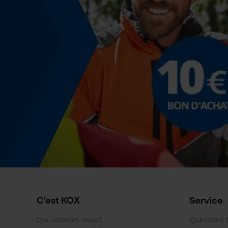
Fonction powerbank
Non
Montage et fixation
Type de fixation
œillets, attacher
C'est KOX
Service
Qui sommes-nous?
Questions