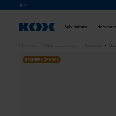
BE
Sylviculture
Harveste
Sylviculture
Vêtements et protection
Équipement
Chau
DERNIÈRE CHANCE