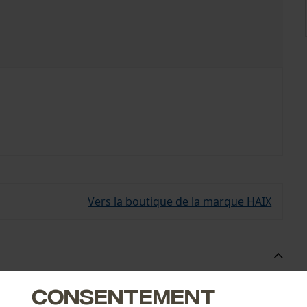
Vers la boutique de la marque HAIX
 le modèle Black Eagle Safety 54 Mid de Haix.
Consentement