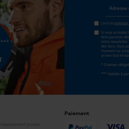
Page d'accueil personnalisée
Panier sauvegardé
J'ai lu la
politique
Salutation personnelle
Si vous acceptez 
Géo-IP et détection des utilisateurs
faire parvenir d
notre newsletter
Vidéos YouTube
des tiers. Vous p
moment sur simple
Google Maps
un lien tout en b
Prise de contact par chat
* Champs obligat
*** Valable à par
Cookies marketing
Paiement
Google Global Site Tag
Microsoft Advertising Universal Event
 fréquemment posées
Tracking