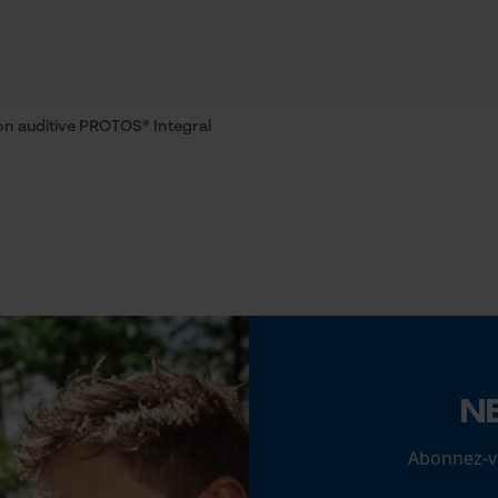
Coupe en biais
Cookies statistiques
Non
on auditive PROTOS® Integral
Remplacement de chaîne sans outil
Non
Econda Analytics
Mouseflow Web Analytics Tool
Fact-Finder Tracking
Cookies de performance et de
fonctionnalité
N
Batterie incluse
Abonnez-vo
Batterie/piles non incluses
Loop54 Personalization