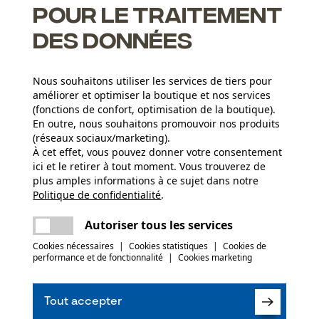
pour le traitement
des données
Nous souhaitons utiliser les services de tiers pour
améliorer et optimiser la boutique et nos services
(fonctions de confort, optimisation de la boutique).
En outre, nous souhaitons promouvoir nos produits
(réseaux sociaux/marketing).
À cet effet, vous pouvez donner votre consentement
Groupe dâge
ici et le retirer à tout moment. Vous trouverez de
adulte
plus amples informations à ce sujet dans notre
Politique de confidentialité
partager
.
Une erreur s'est produite. Veuillez essayer
Composition du matériau
encore.
mail
Autoriser tous les services
(0)
100 % polyester hydrophobe
Type de fermeture
Laçage
Cookies nécessaires
|
Cookies statistiques
|
Cookies de
performance et de fonctionnalité
|
Cookies marketing
Recommander ce produit
Saison
Tout accepter
Articles pour toute l'année