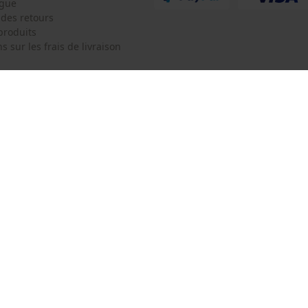
ogue
Survicate
 des retours
produits
s sur les frais de livraison
 de contact
Oregon Tool Europe SA/NV
e de commande
KOX - Pour les Pros du Bois et de 
Motoculture
Siège social:
 contrat
Rue Emile Francqui 11
1435 Mont-Saint-Guibert
Pas de magasin !
Adresse de retour:
Oregon Tool GmbH
Beim Erlenwäldchen 14/2
71522 Backnang
Allemagne