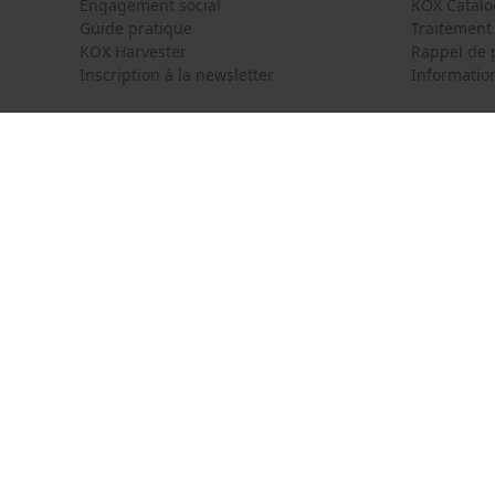
Engagement social
KOX Catal
Guide pratique
Traitement
KOX Harvester
Rappel de 
Inscription à la newsletter
Information
KOX International
Contact
Deutschland
France
Formulaire
Österreich
Schweiz
Formulair
Suisse
België
Newsletter
Nederland
Résilier le