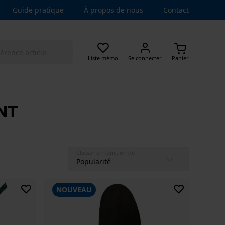
Guide pratique
À propos de nous
Contact
Liste mémo
Se connecter
Panier
nt
Classer en fonction de
NOUVEAU