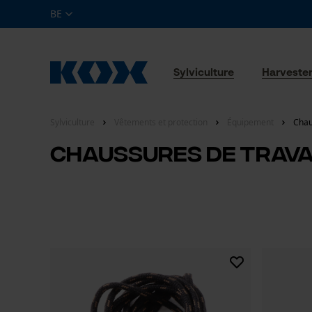
BE
Sylviculture
Harveste
Sylviculture
Vêtements et protection
Équipement
Chau
Chaussures de travai