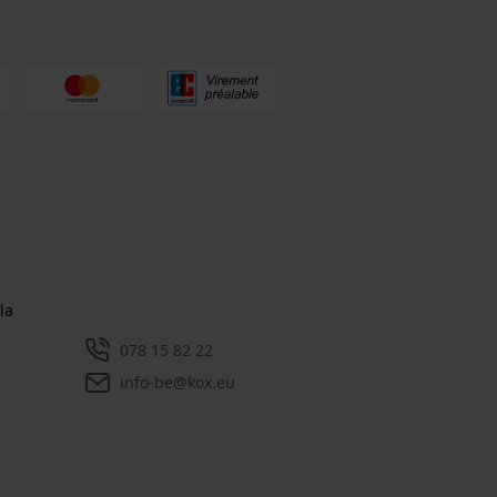
la
078 15 82 22
info-be@kox.eu