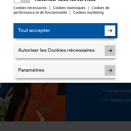
N
Cookies nécessaires
|
Cookies statistiques
|
Cookies de
performance et de fonctionnalité
|
Cookies marketing
Abonnez-vo
Tout accepter
J'ai lu la
politique
Autoriser les Cookies nécessaires
Si vous acceptez 
faire parvenir d
notre newsletter
Paramètres
des tiers. Vous p
moment sur simple
un lien tout en b
* Champs obligat
*** Valable à par
Cookies nécessaires