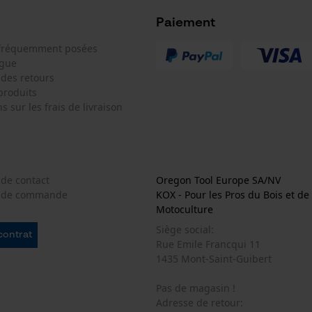
Vérifier linstallation de cookies
Paiement
ID de session
 fréquemment posées
Sauvegarder les préférences pour
traitement des données
ogue
 des retours
Econda Tag Manager
produits
s sur les frais de livraison
Cookies statistiques
 de contact
Oregon Tool Europe SA/NV
e de commande
KOX - Pour les Pros du Bois et de 
Motoculture
Econda Analytics
Siège social:
 contrat
Mouseflow Web Analytics Tool
Rue Emile Francqui 11
1435 Mont-Saint-Guibert
Fact-Finder Tracking
Pas de magasin !
Adresse de retour: