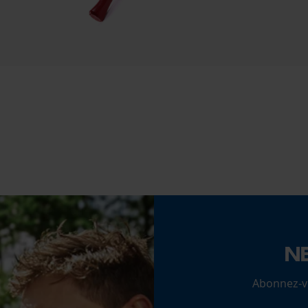
Inverseur de phase
Cookies statistiques
Non
Tension de chaîne sans outil
Non
Econda Analytics
Mouseflow Web Analytics Tool
Fact-Finder Tracking
Cookies de performance et de
fonctionnalité
N
Batterie incluse
Abonnez-vo
Batterie/piles non incluses
Loop54 Personalization