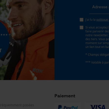
Page d'accueil personnalisée
Panier sauvegardé
J'ai lu la
politique
Salutation personnelle
Si vous acceptez 
Géo-IP et détection des utilisateurs
faire parvenir d
notre newsletter
Vidéos YouTube
des tiers. Vous p
moment sur simple
Google Maps
un lien tout en b
Prise de contact par chat
* Champs obligat
*** Valable à par
Cookies marketing
Référence fabricant
552514
Paiement
Google Global Site Tag
Microsoft Advertising Universal Event
 fréquemment posées
Tracking