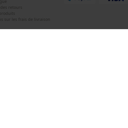
ogue
Survicate
 des retours
produits
s sur les frais de livraison
 de contact
Oregon Tool Europe SA/NV
e de commande
KOX - Pour les Pros du Bois et de 
Motoculture
Siège social:
 contrat
Rue Emile Francqui 11
1435 Mont-Saint-Guibert
Pas de magasin !
Adresse de retour:
Oregon Tool GmbH
Beim Erlenwäldchen 14/2
71522 Backnang
Allemagne