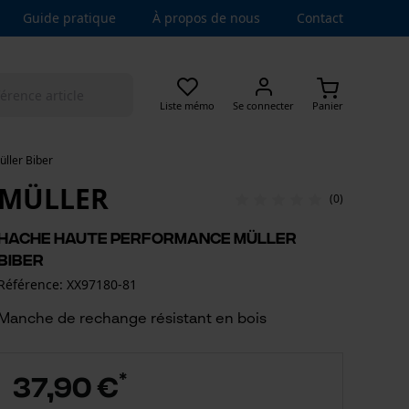
Guide pratique
À propos de nous
Contact
Liste mémo
Se connecter
Panier
ller Biber
MÜLLER
(0)
Hache haute performance Müller
Biber
Référence: XX97180-81
Manche de rechange résistant en bois
*
37,90 €