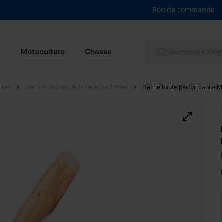
Bon de commande
r
Motoculture
Chasse
ires
Merlins, haches de fente et hachettes
Hache haute performance Mü