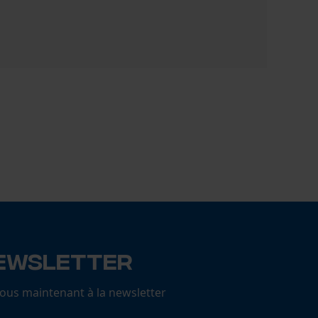
Manche de 
18,90 €
ewsletter
us maintenant à la newsletter