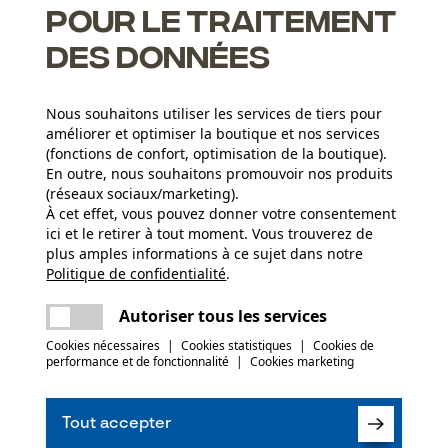
pour le traitement
des données
Nous souhaitons utiliser les services de tiers pour
améliorer et optimiser la boutique et nos services
(fonctions de confort, optimisation de la boutique).
Groupe dâge
En outre, nous souhaitons promouvoir nos produits
adulte
(réseaux sociaux/marketing).
À cet effet, vous pouvez donner votre consentement
Matériau du manche
ici et le retirer à tout moment. Vous trouverez de
Bois
Poids de larticle
plus amples informations à ce sujet dans notre
1000.0 g
Politique de confidentialité
partager
.
Une erreur s'est produite. Veuillez essayer
encore.
mail
Autoriser tous les services
(0)
Revêtement de surface
Revêtement brillant, Surface vernie
Saison
Cookies nécessaires
|
Cookies statistiques
|
Cookies de
performance et de fonctionnalité
|
Cookies marketing
Articles pour toute l'année
re
Recommander ce produit
Tout accepter