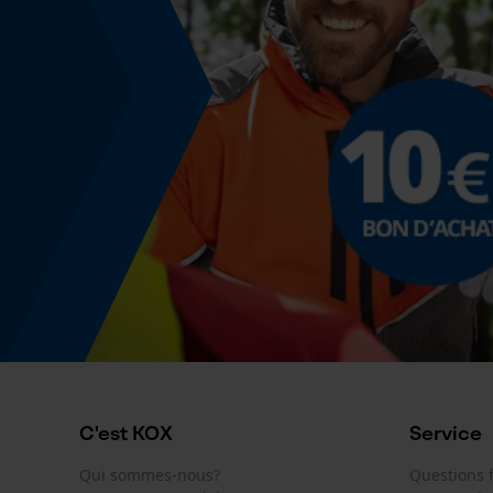
Fonction powerbank
Non
Coloris
Couleur
Beige-Rouge
Identification du produit
EAN
9003022015015
C'est KOX
Service
Qui sommes-nous?
Questions