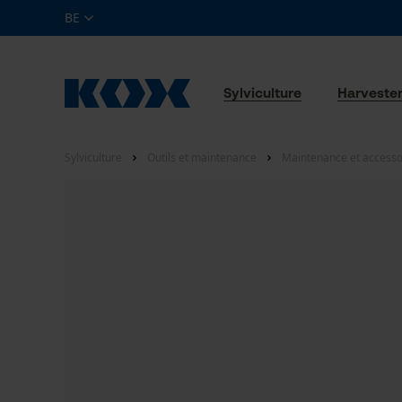
BE
Sylviculture
Harveste
Sylviculture
Outils et maintenance
Maintenance et accesso