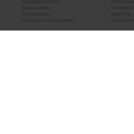
Engagement social
KOX Catal
Guide pratique
Traitement
KOX Harvester
Rappel de 
Inscription à la newsletter
Information
KOX International
Contact
Deutschland
France
Formulaire
Österreich
Schweiz
Formulair
Suisse
België
Newsletter
Nederland
Résilier le