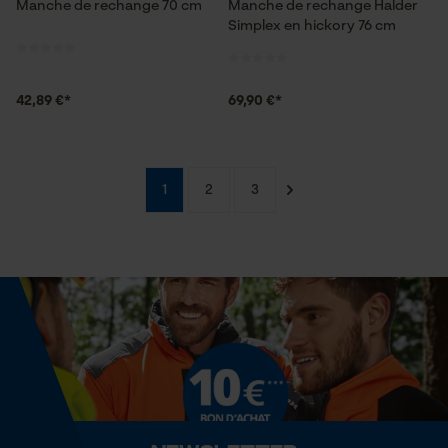
Manche de rechange 70 cm
Manche de rechange Halder
Simplex en hickory 76 cm
Econda Analytics
42,89 €*
69,90 €*
Mouseflow Web Analytics Tool
Fact-Finder Tracking
1
2
3
Cookies de performance et de
fonctionnalité
Loop54 Personalization
Page d'accueil personnalisée
Panier sauvegardé