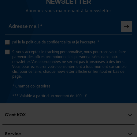
Newsletter
Salutation personnelle
Géo-IP et détection des
Abonnez-vous maintenant à la newsletter
utilisateurs
Vidéos YouTube
Google Maps
J'ai lu la
politique de confidentialité
et je l'accepte. *
Prise de contact par chat
Si vous acceptez le tracking personnalisé, nous pourrons vous faire
parvenir des offres promotionnelles personnalisées dans notre
newsletter. Vos coordonnées ne seront pas transmises à des tiers.
Vous pourrez retirer votre consentement à tout moment sur simple
Cookies marketing
clic; pour ce faire, chaque newsletter affiche un lien tout en bas de
page.
* Champs obligatoires
*** Valable à partir d'un montant de 100,- €
Google Global Site Tag
Microsoft Advertising Universal
Event Tracking
C'est KOX
Survicate
Qui sommes-nous?
Engagement social
Service