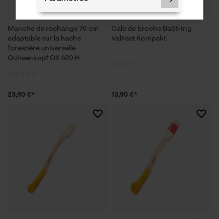
Manche de rechange 70 cm
Cale de broche BaSt-Ing
adaptable sur la hache
ValFast Kompakt
forestière universelle
Cookies nécessaires
Ochsenkopf OX 620 H
23,90 €*
13,90 €*
Vérifier linstallation de cookies
ID de session
Sauvegarder les préférences
pour traitement des données
Econda Tag Manager
Cookies statistiques