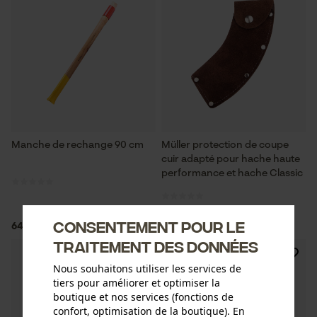
Manche de rechange 90 cm
Müller protection de coupe
cuir adapté pour hache haute
performance et hache Classic
Consentement pour le
64,90 €*
8,91 €*
traitement des données
Nous souhaitons utiliser les services de
tiers pour améliorer et optimiser la
boutique et nos services (fonctions de
confort, optimisation de la boutique). En