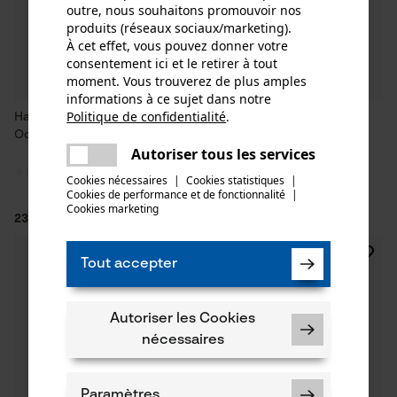
outre, nous souhaitons promouvoir nos
produits (réseaux sociaux/marketing).
À cet effet, vous pouvez donner votre
consentement ici et le retirer à tout
moment. Vous trouverez de plus amples
informations à ce sujet dans notre
Politique de confidentialité
.
Hache forestière universelle
Manche de rechange 80 cm
partager
Ochsenkopf OX 620 H
pour Ochsenkopf Spalt-Fix
Une erreur s'est produite. Veuillez
Autoriser tous les services
Hache OX 648 H
partager
essayer encore.
Cookies nécessaires
|
Cookies statistiques
|
Cookies de performance et de fonctionnalité
mail
|
Cookies marketing
23,90 €*
8,91 €*
Tout accepter
Autoriser les Cookies
nécessaires
Paramètres